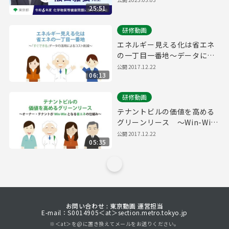
25:51
研修動画
エネルギー見える化は省エネ
の一丁目一番地～データによ
るコスト削減～
公開
2017.12.22
06:13
研修動画
テナントビルの価値を高める
グリーンリース ～Win-Win
の省エネ手法～
公開
2017.12.22
05:35
お問い合わせ : 東京動画 運営担当
E-mail：S0014905＜at＞section.metro.tokyo.jp
※＜at＞を@に置き換えてメールをお送りください。