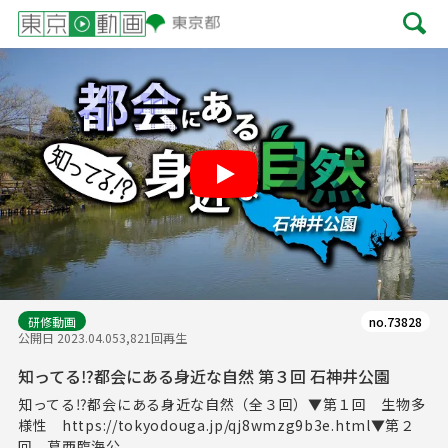
Play
研修動画
no.73828
公開日 2023.04.05
3,821回再生
知ってる⁉都会にある身近な自然 第３回 石神井公園
知ってる⁉都会にある身近な自然（全３回）▼第１回 生物多
様性 https://tokyodouga.jp/qj8wmzg9b3e.html▼第２
回 葛西臨海公...