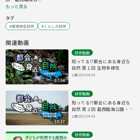
もっと見る
タグ
#
環境保全研修
#
くらしの研修
関連動画
研修動画
知ってる⁉都会にある身近な
自然 第１回 生物多様性
公開
2023.04.05
07:04
研修動画
知ってる⁉都会にある身近な
自然 第２回 葛西臨海公園・葛
西海浜公園
公開
2023.04.05
15:27
研修動画