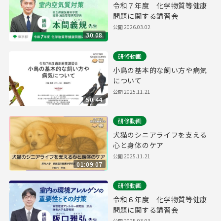
令和７年度 化学物質等健康
問題に関する講習会
公開
2026.03.02
30:08
研修動画
小鳥の基本的な飼い方や病気
について
公開
2025.11.21
50:44
研修動画
犬猫のシニアライフを支える
心と身体のケア
公開
2025.11.21
01:09:07
研修動画
令和６年度 化学物質等健康
問題に関する講習会
公開
2025.03.03