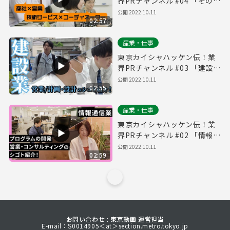
界PRチャンネル #04 「その他
サービス業」
公開
2022.10.11
02:57
産業・仕事
東京カイシャハッケン伝！業
界PRチャンネル #03 「建設
業・不動産業」
公開
2022.10.11
02:55
産業・仕事
東京カイシャハッケン伝！業
界PRチャンネル #02 「情報通
信業」
公開
2022.10.11
02:59
お問い合わせ : 東京動画 運営担当
E-mail：S0014905＜at＞section.metro.tokyo.jp