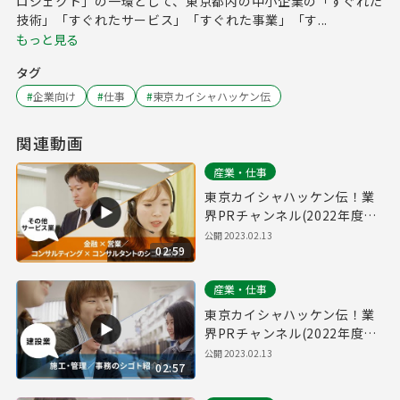
ロジェクト」の一環として、東京都内の中小企業の「すぐれた
技術」「すぐれたサービス」「すぐれた事業」「す...
もっと見る
タグ
#
企業向け
#
仕事
#
東京カイシャハッケン伝
関連動画
産業・仕事
東京カイシャハッケン伝！業
界PRチャンネル(2022年度
Vol.2) #04 「その他サービス
公開
2023.02.13
02:59
業」
産業・仕事
東京カイシャハッケン伝！業
界PRチャンネル(2022年度
Vol.2) #03 「建設業・不動産
公開
2023.02.13
02:57
業」