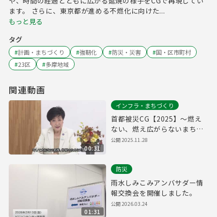
や、時間の経過とともに広がる延焼の様子をCGで再現してい
ます。 さらに、東京都が進める不燃化に向けた...
もっと見る
タグ
#
計画・まちづくり
#
強靭化
#
防災・災害
#
国・区市町村
#
23区
#
多摩地域
関連動画
インフラ・まちづくり
首都被災CG【2025】～燃え
ない、燃え広がらないまちへ
～
公開
2025.11.28
00:31
防災
雨水しみこみアンバサダー情
報交換会を開催しました。
公開
2026.03.24
01:31