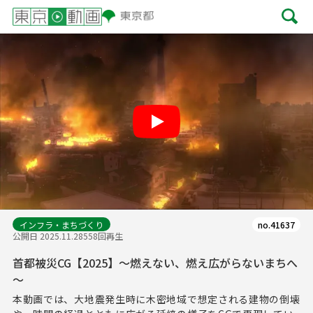
Play
インフラ・まちづくり
no.41637
公開日 2025.11.28
558回再生
首都被災CG【2025】～燃えない、燃え広がらないまちへ
～
本動画では、大地震発生時に木密地域で想定される建物の倒壊