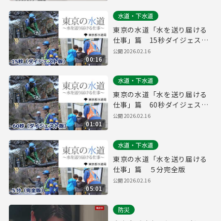
水道・下水道
東京の水道「水を送り届ける
仕事」篇 15秒ダイジェスト
版
公開
2026.02.16
00:16
水道・下水道
東京の水道「水を送り届ける
仕事」篇 60秒ダイジェスト
版
公開
2026.02.16
01:01
水道・下水道
東京の水道「水を送り届ける
仕事」篇 ５分完全版
公開
2026.02.16
05:01
防災