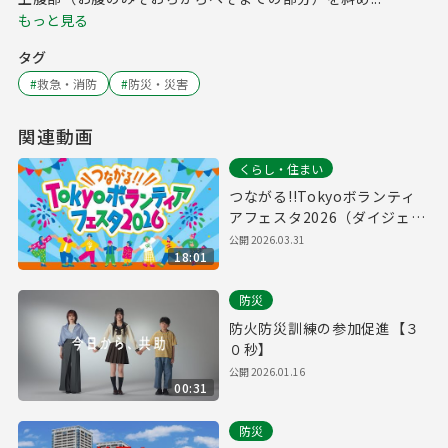
もっと見る
タグ
#
救急・消防
#
防災・災害
関連動画
くらし・住まい
つながる!!Tokyoボランティ
アフェスタ2026（ダイジェス
ト版）
公開
2026.03.31
18:01
防災
防火防災訓練の参加促進【３
０秒】
公開
2026.01.16
00:31
防災