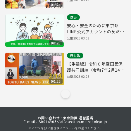
01:24
防災
安心・安全のために東京都
LINE公式アカウントの友だち
追加をお願いします！
公開
2025.03.03
00:29
行財政
【手話版】令和６年度国民保
護共同訓練（令和7年2月14日
東京デイリーニュース
公開
2025.02.26
00:55
No.688）
お問い合わせ : 東京動画 運営担当
E-mail：S0014905＜at＞section.metro.tokyo.jp
※＜at＞を@に置き換えてメールをお送りください。