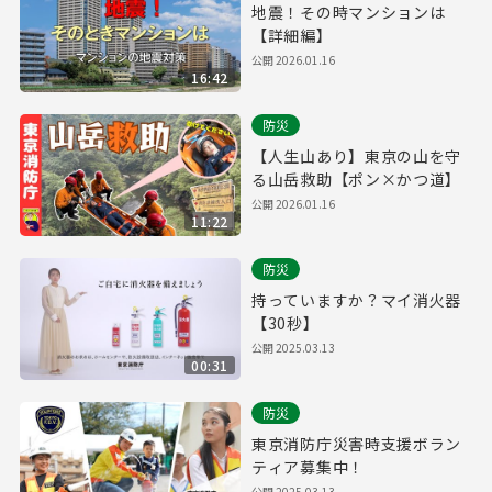
地震！その時マンションは
【詳細編】
公開
2026.01.16
16:42
防災
【人生山あり】東京の山を守
る山岳救助【ポン×かつ道】
公開
2026.01.16
11:22
防災
持っていますか？マイ消火器
【30秒】
公開
2025.03.13
00:31
防災
東京消防庁災害時支援ボラン
ティア募集中！
公開
2025.03.13