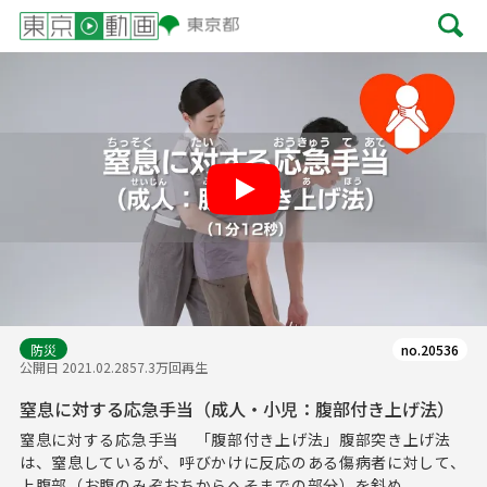
Play
防災
no.20536
公開日 2021.02.28
57.3万回再生
窒息に対する応急手当（成人・小児：腹部付き上げ法）
窒息に対する応急手当 「腹部付き上げ法」腹部突き上げ法
は、窒息しているが、呼びかけに反応のある傷病者に対して、
上腹部（お腹のみぞおちからへそまでの部分）を斜め...