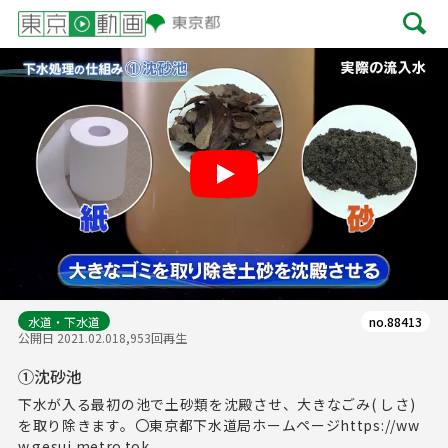
Play
水道・下水道
no.88413
公開日 2021.02.01
8,953回再生
①沈砂池
下水が入る最初の池で土砂類を沈殿させ、大きなごみ( しさ)
を取り除きます。〇東京都下水道局ホームページhttps://ww
w.gesui.metro.tok...