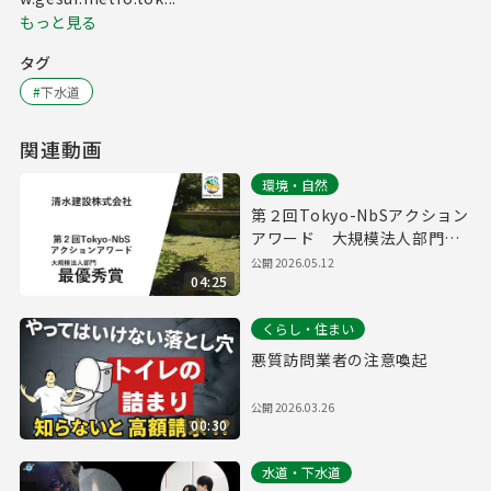
もっと見る
タグ
#
下水道
関連動画
環境・自然
第２回Tokyo-NbSアクション
アワード 大規模法人部門
最優秀賞取組紹介（清水建設
公開
2026.05.12
04:25
株式会社）
くらし・住まい
悪質訪問業者の注意喚起
公開
2026.03.26
00:30
水道・下水道