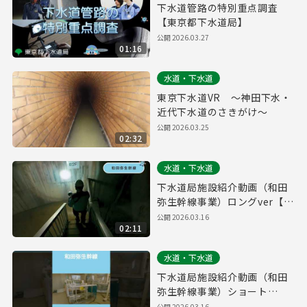
下水道管路の特別重点調査
【東京都下水道局】
公開
2026.03.27
01:16
水道・下水道
東京下水道VR ～神田下水・
近代下水道のさきがけ～
公開
2026.03.25
02:32
水道・下水道
下水道局施設紹介動画（和田
弥生幹線事業）ロングver【東
京都下水道局】
公開
2026.03.16
02:11
水道・下水道
下水道局施設紹介動画（和田
弥生幹線事業）ショート
ver【東京都下水道局】
公開
2026.03.16