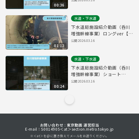
00:36
水道・下水道
下水道局施設紹介動画（呑川
増強幹線事業）ロングver【東
京都下水道局】
公開
2026.03.16
01:12
水道・下水道
下水道局施設紹介動画（呑川
増強幹線事業）ショート
ver【東京都下水道局】
公開
2026.03.16
00:24
お問い合わせ : 東京動画 運営担当
E-mail：S0014905＜at＞section.metro.tokyo.jp
※＜at＞を@に置き換えてメールをお送りください。