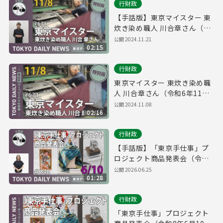
行財政
【手話版】東京マイスター 東
炊き染め職人 川合章さん（令
和6年11月8日 東京デイリーニ
公開
2024.11.21
02:15
ュース特別版）
行財政
東京マイスター 東炊き染め職
人 川合章さん（令和6年11月8
日 東京デイリーニュース特別
公開
2024.11.08
02:16
版）
行財政
【手話版】「東京手仕事」プ
ロジェクト商品発表会（令和8
年6月10日 東京デイリーニュ
公開
2026.06.25
01:28
ース No.848）
行財政
「東京手仕事」プロジェクト