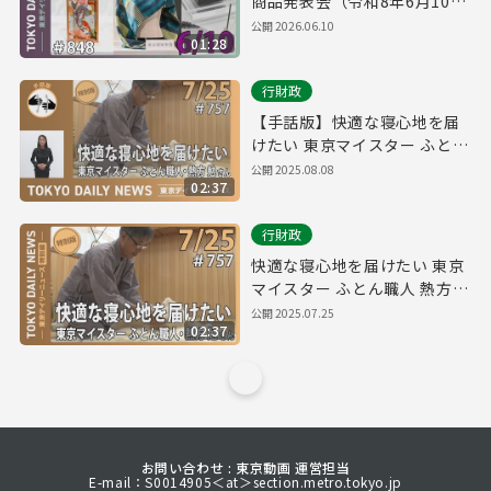
商品発表会（令和8年6月10日
東京デイリーニュース
公開
2026.06.10
01:28
No.848）
行財政
【手話版】快適な寝心地を届
けたい 東京マイスター ふとん
職人 熱方勉さん（令和７年７
公開
2025.08.08
02:37
月25日 東京デイリーニュース
特別版）
行財政
快適な寝心地を届けたい 東京
マイスター ふとん職人 熱方勉
さん（令和７年７月25日 東京
公開
2025.07.25
02:37
デイリーニュース特別版）
お問い合わせ : 東京動画 運営担当
E-mail：S0014905＜at＞section.metro.tokyo.jp