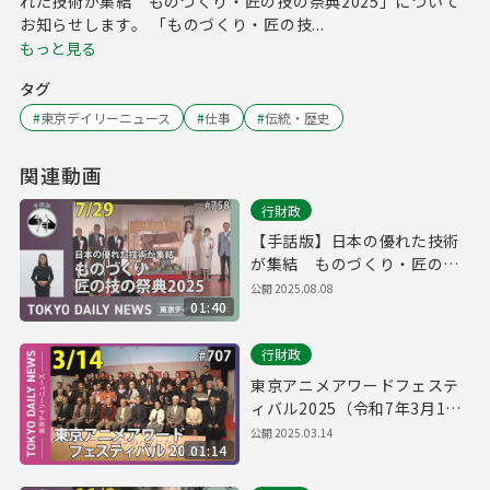
れた技術が集結 ものづくり・匠の技の祭典2025」について
お知らせします。 「ものづくり・匠の技...
もっと見る
タグ
#
東京デイリーニュース
#
仕事
#
伝統・歴史
関連動画
行財政
【手話版】日本の優れた技術
が集結 ものづくり・匠の技
の祭典2025（令和７年７月29
公開
2025.08.08
01:40
日 東京デイリーニュース
No.758）
行財政
東京アニメアワードフェステ
ィバル2025（令和7年3月14
日 東京デイリーニュース
公開
2025.03.14
01:14
No.707）