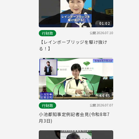
01:02
公開
2026.07.10
行財政
【レインボーブリッジを駆け抜け
る！】
44:45
公開
2026.07.07
行財政
小池都知事定例記者会見(令和8年7
月3日)