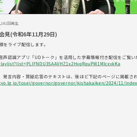
3,161回再生
見(令和6年11月29日)
様をライブ配信します。
音声認識アプリ「UDトーク」を活用した字幕情報付き配信をご覧い
playlist?list=PLIFNDU3SAAVHZ1x2HvqRquPW1MIcxvkKa
、発言内容・質疑応答のテキストは、後ほど下記のページに掲載さ
yo.lg.jp/tosei/governor/governor/kishakaiken/2024/11/inde