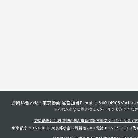
お問い合わせ : 東京動画 運営担当
E-mail：S0014905＜at＞sec
※＜at＞を@に置き換えてメールをお送りくだ
東京動画とは
利用規約
個人情報保護方針
アクセシビリティ
東京都庁 〒163-8001 東京都新宿区西新宿2-8-1
電話 03-5321-1111(代
Copyright©︎2017 Tokyo Metropolitan
Government.All Rights Res