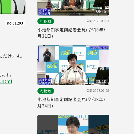
35:40
公開
2026.08.03
行財政
no.01203
小池都知事定例記者会見(令和8年7
月31日)
ただけます。
れます。
x.html
38:28
公開
2026.07.28
行財政
小池都知事定例記者会見(令和8年7
月24日)