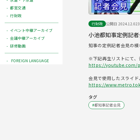
都営交通
行財政
行財政
公開日 2024.12.02
イベント中継アーカイブ
小池都知事定例記者会
会議中継アーカイブ
知事の定例記者会見の模
研修動画
※下記再生リストにて、
FOREIGN LANGUAGE
https://youtube.com/
会見で使用したスライド
https://www.metro.tok
タグ
#
都知事記者会見