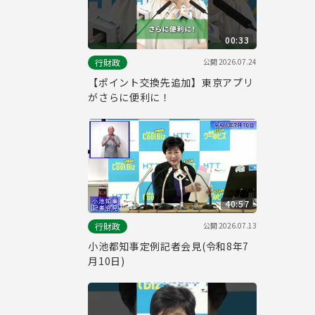
00:33
公開
2026.07.24
行財政
【ポイント交換先追加】東京アプリ
がさらに便利に！
40:57
公開
2026.07.13
行財政
小池都知事定例記者会見(令和8年7
月10日)