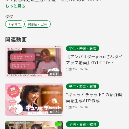
もっと見る
タグ
#
子育て
#
妊娠・出産
関連動画
子供・若者・教育
【アンバサダーpecoさんタイ
アップ動画】GYUTTO
TODAY
公開
2026.07.24
04:10
子供・若者・教育
“ギュッとチャット” の紹介動
画を生成AIで作成
公開
2026.02.26
00:30
子供・若者・教育