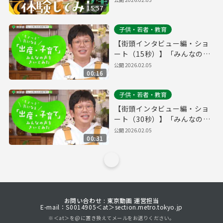
15:57
子供・若者・教育
【街頭インタビュー編・ショ
ート（15秒）】「みんなの声
をきいてみた」
公開
2026.02.05
00:16
子供・若者・教育
【街頭インタビュー編・ショ
ート（30秒）】「みんなの声
をきいてみた」
公開
2026.02.05
00:31
お問い合わせ : 東京動画 運営担当
E-mail：S0014905＜at＞section.metro.tokyo.jp
※＜at＞を@に置き換えてメールをお送りください。