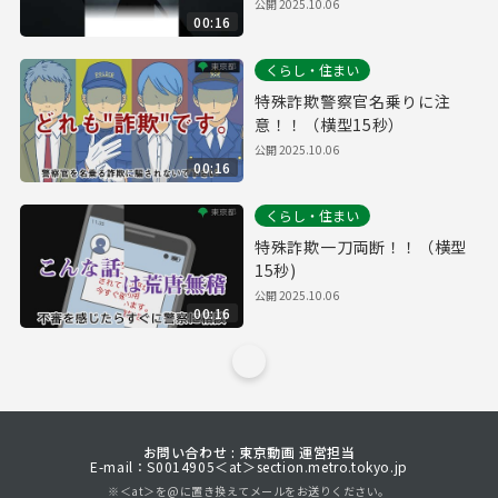
公開
2025.10.06
00:16
くらし・住まい
特殊詐欺警察官名乗りに注
意！！（横型15秒）
公開
2025.10.06
00:16
くらし・住まい
特殊詐欺一刀両断！！（横型
15秒)
公開
2025.10.06
00:16
お問い合わせ : 東京動画 運営担当
E-mail：S0014905＜at＞section.metro.tokyo.jp
※＜at＞を@に置き換えてメールをお送りください。