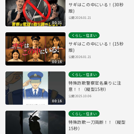
サギはこの中にいる！(30秒
版)
公開
2026.01.21
00:31
くらし・住まい
サギはこの中にいる！(15秒
版)
公開
2026.01.21
00:16
くらし・住まい
特殊詐欺警察官名乗りに注
意！！（縦型15秒）
公開
2025.10.06
00:16
くらし・住まい
特殊詐欺一刀両断！！（縦型
15秒）