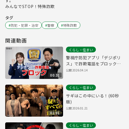
す。
みんなでSTOP！特殊詐欺
タグ
#
防犯・犯罪・治安
#
警察
#
特殊詐欺
関連動画
くらし・住まい
警視庁防犯アプリ「デジポリ
ス」で詐欺電話をブロック！
（30秒版）
公開
2026.04.14
00:31
くらし・住まい
サギはこの中にいる！(60秒
版)
公開
2026.01.21
01:01
くらし・住まい