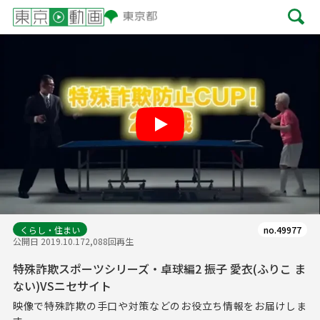
Play
くらし・住まい
no.49977
公開日 2019.10.17
2,088回再生
特殊詐欺スポーツシリーズ・卓球編2 振子 愛衣(ふりこ ま
ない)VSニセサイト
映像で特殊詐欺の手口や対策などのお役立ち情報をお届けしま