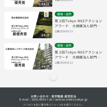
04:21
同組合パルシステム東京）
環境・自然
第２回Tokyo-NbSアクション
アワード 大規模法人部門
最優秀賞取組紹介（清水建設
公開
2026.05.12
04:25
株式会社）
環境・自然
第２回Tokyo-NbSアクション
アワード 大規模法人部門
優秀賞取組紹介（三菱地所レ
公開
2026.05.12
04:29
ジデンス株式会社）
お問い合わせ : 東京動画 運営担当
E-mail：S0014905＜at＞section.metro.tokyo.jp
※＜at＞を@に置き換えてメールをお送りください。