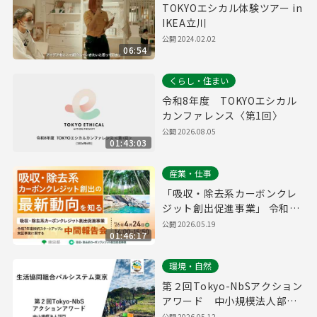
TOKYOエシカル体験ツアー in
IKEA立川
公開
2024.02.02
06:54
くらし・住まい
令和8年度 TOKYOエシカル
カンファレンス〈第1回〉
公開
2026.08.05
01:43:03
産業・仕事
「吸収・除去系カーボンクレ
ジット創出促進事業」 令和7
年度採択スタートアップの中
公開
2026.05.19
01:46:17
間報告会
環境・自然
第２回Tokyo-NbSアクション
アワード 中小規模法人部
門 優秀賞取組紹介（生活協
公開
2026.05.12