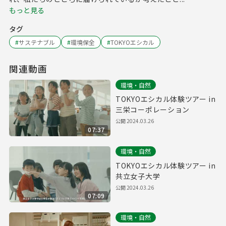
もっと見る
タグ
#
サステナブル
#
環境保全
#
TOKYOエシカル
関連動画
環境・自然
TOKYOエシカル体験ツアー in
三栄コーポレーション
公開
2024.03.26
07:37
環境・自然
TOKYOエシカル体験ツアー in
共立女子大学
公開
2024.03.26
07:09
環境・自然