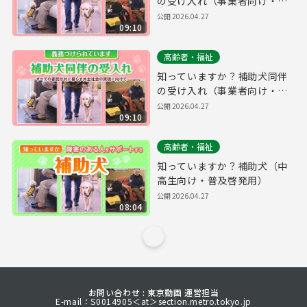
の受け入れ（事業者向け・普
及啓発用）（英語ver.）
公開
2026.04.27
09:10
高齢者・福祉
知っていますか？補助犬同伴
の受け入れ（事業者向け・普
及啓発用）
公開
2026.04.27
09:10
高齢者・福祉
知っていますか？補助犬（中
高生向け・普及啓発用）
公開
2026.04.27
08:04
お問い合わせ : 東京動画 運営担当
E-mail：S0014905＜at＞section.metro.tokyo.jp