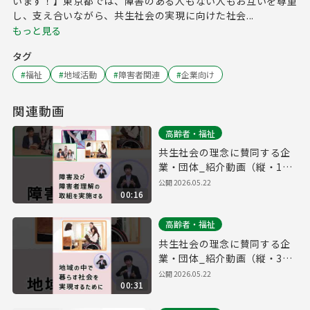
います！】東京都では、障害のある人もない人もお互いを尊重
し、支え合いながら、共生社会の実現に向けた社会...
もっと見る
タグ
#
福祉
#
地域活動
#
障害者関連
#
企業向け
関連動画
高齢者・福祉
共生社会の理念に賛同する企
業・団体_紹介動画（縦・15
秒ver.）
公開
2026.05.22
00:16
高齢者・福祉
共生社会の理念に賛同する企
業・団体_紹介動画（縦・30
秒ver.）
公開
2026.05.22
00:31