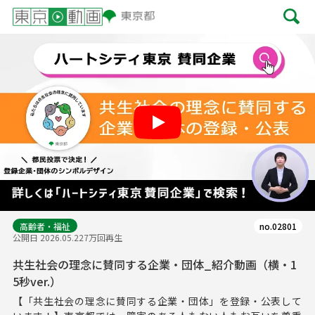
Play
高齢者・福祉
no.02801
公開日 2026.05.22
7万回再生
共生社会の理念に賛同する企業・団体_紹介動画（横・1
5秒ver.）
【「共生社会の理念に賛同する企業・団体」を登録・公表して