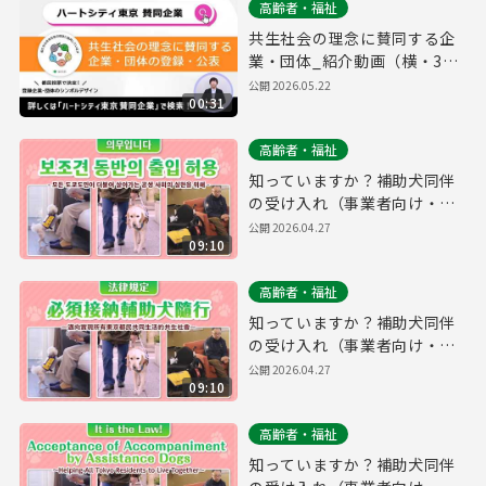
高齢者・福祉
共生社会の理念に賛同する企
業・団体_紹介動画（横・30
秒ver.）
公開
2026.05.22
00:31
高齢者・福祉
知っていますか？補助犬同伴
の受け入れ（事業者向け・普
及啓発用）（韓国語ver.）
公開
2026.04.27
09:10
高齢者・福祉
知っていますか？補助犬同伴
の受け入れ（事業者向け・普
及啓発用）（中国語ver.）
公開
2026.04.27
09:10
高齢者・福祉
知っていますか？補助犬同伴