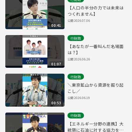
【人口の半分の力では未来は
つくれません】
公開
2026.07.06
00:41
行財政
【あなたが一番叫んだ名場面
は？】
公開
2026.06.26
01:07
行財政
＼東京鉱山から資源を掘り起
こし／
公開
2026.06.19
00:53
行財政
【エネルギー分野の連携】大
統領に石油に対する協力を依