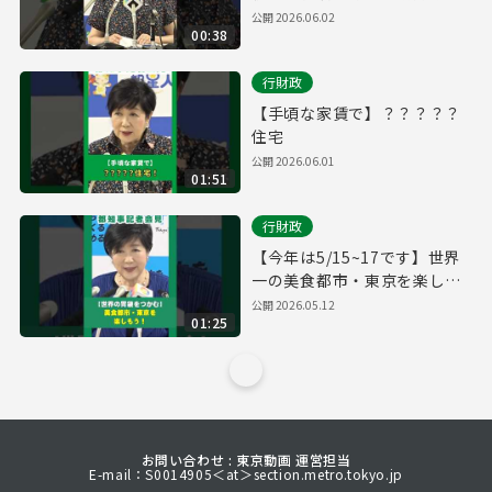
頼
公開
2026.06.02
00:38
行財政
【手頃な家賃で】？？？？？
住宅
公開
2026.06.01
01:51
行財政
【今年は5/15~17です】世界
一の美食都市・東京を楽しみ
ましょう！
公開
2026.05.12
01:25
お問い合わせ : 東京動画 運営担当
E-mail：S0014905＜at＞section.metro.tokyo.jp