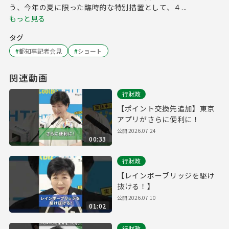
う、今年の夏に限った臨時的な特別措置として、４...
もっと見る
タグ
#
都知事記者会見
#
ショート
関連動画
行財政
【ポイント交換先追加】東京
アプリがさらに便利に！
公開
2026.07.24
00:33
行財政
【レインボーブリッジを駆け
抜ける！】
公開
2026.07.10
01:02
行財政