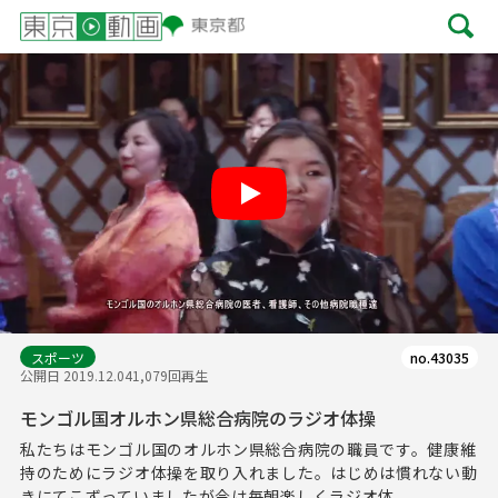
Play
スポーツ
no.43035
公開日 2019.12.04
1,079回再生
モンゴル国オルホン県総合病院のラジオ体操
私たちはモンゴル国のオルホン県総合病院の職員です。健康維
持のためにラジオ体操を取り入れました。はじめは慣れない動
きにてこずっていましたが今は毎朝楽しくラジオ体...