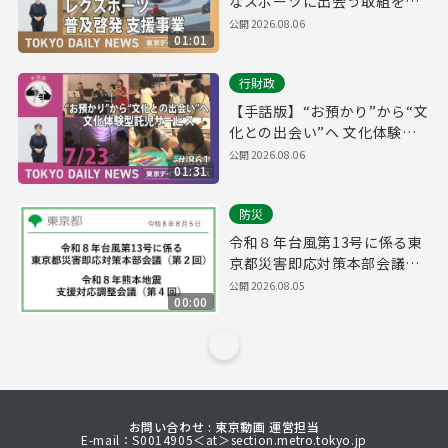
なスポーツに出会う取組を開
始！（令和8年7月24日 東京デ
公開
2026.08.06
01:01
イリーニュース No.862）
行財政
【手話版】“お預かり”から“文
化との出会い”へ 文化体験型
託児サービス（令和8年7月23
公開
2026.08.06
01:31
日 東京デイリーニュース
No.861）
防災
令和８年台風第13号に係る東
京都災害即応対策本部会議
（第２回）/ 令和８年熊本地震
公開
2026.08.05
00:00
支援対応調整会議（第４回）
(令和8年8月5日 16時00分～)
お問い合わせ : 東京動画 運営担当
E-mail：S0014905＜at＞section.metro.tokyo.jp