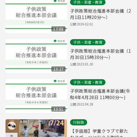
子供・若者・教育
子供政策総合推進本部会議（2
月1日11時20分～）
公開
2024.02.01
17:09
子供・若者・教育
子供政策総合推進本部会議（1
月30日15時30分～）
公開
2023.01.30
23:27
子供・若者・教育
子供政策総合推進本部会議(令
和4年4月28日 11時00分～)
公開
2022.04.28
33:51
行財政
【手話版】学童クラブで新た