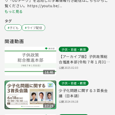
リ「UDトーク」を活用した字幕情報付き配信はこちらからご
覧ください。https://youtu.be/...
もっと見る
タグ
#
子ども
#
ライブ配信
関連動画
子供・若者・教育
【アーカイブ版】子供政策総
合推進本部(令和７年１月31
日 11時10分～)
公開
2025.02.03
16:40
子供・若者・教育
少子化問題に関する３首長会
議（日本語）
公開
2024.06.18
37:19