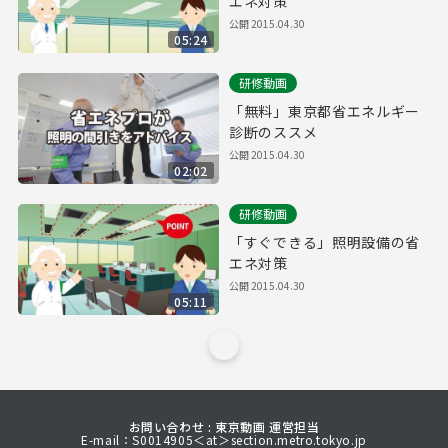
エネ対策
公開
2015.04.30
05:24
研修動画
「無料」東京都省エネルギー
診断のススメ
公開
2015.04.30
02:02
研修動画
「すぐできる」照明設備の省
エネ対策
公開
2015.04.30
05:11
お問い合わせ : 東京動画 運営担当
E-mail：S0014905＜at＞section.metro.tokyo.jp