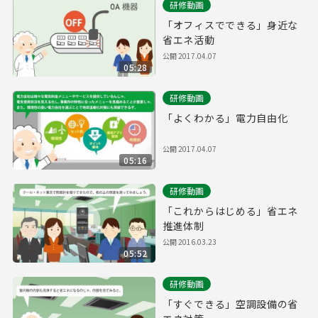
研修動画
「オフィスでできる」身近な
省エネ活動
公開
2017.04.07
05:28
研修動画
「よくわかる」電力自由化
公開
2017.04.07
05:16
研修動画
「これからはじめる」省エネ
推進体制
公開
2016.03.23
05:52
研修動画
「すぐできる」空調設備の省