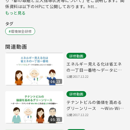
り「都の取組と立入指導状況等について」をご説明します。関
係資料は以下のHPにて公開しております。htt...
もっと見る
タグ
#
環境保全研修
関連動画
研修動画
エネルギー見える化は省エネ
の一丁目一番地～データによ
るコスト削減～
公開
2017.12.22
06:13
研修動画
テナントビルの価値を高める
グリーンリース ～Win-Win
の省エネ手法～
公開
2017.12.22
05:35