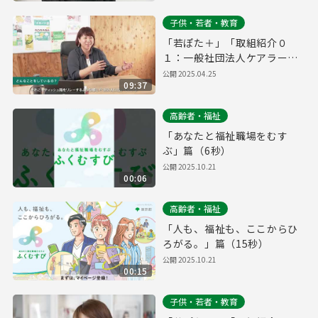
子供・若者・教育
「若ぽた＋」「取組紹介０
１：一般社団法人ケアラーワ
ークス」
公開
2025.04.25
09:37
高齢者・福祉
「あなたと福祉職場をむす
ぶ」篇（6秒）
公開
2025.10.21
00:06
高齢者・福祉
「人も、福祉も、ここからひ
ろがる。」篇（15秒）
公開
2025.10.21
00:15
子供・若者・教育