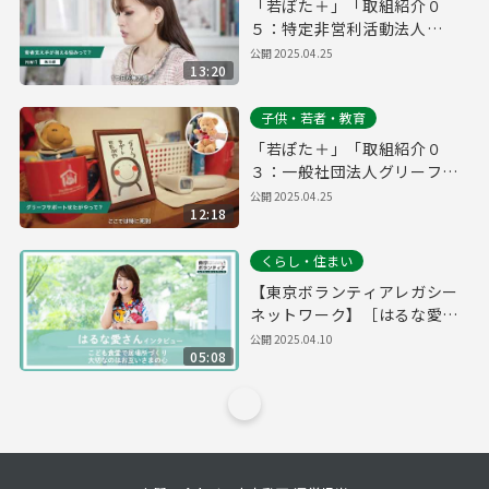
「若ぽた＋」「取組紹介０
５：特定非営利活動法人
Light Ring.」
公開
2025.04.25
13:20
子供・若者・教育
「若ぽた＋」「取組紹介０
３：一般社団法人グリーフサ
ポートせたがや」
公開
2025.04.25
12:18
くらし・住まい
【東京ボランティアレガシー
ネットワーク】［はるな愛さ
ん］こども食堂で居場所づく
公開
2025.04.10
05:08
り。大切なのはお互いさまの
心