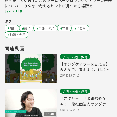
を開設しています。このホームページはヤングケアラーの未来
について、みんなで考えるヒントが見つかる場所で...
もっと見る
タグ
#
福祉
#
親子
#
介護・ケア
#
学生
#
子ども
#
相談・支援
関連動画
子供・若者・教育
【ヤングケアラーを支える】
みんなで、考えよう、はじめ
よう
公開
2025.07.10
00:16
子供・若者・教育
「若ぽた＋」「取組紹介０
４：一般社団法人ヤングケア
ラー協会」
公開
2025.04.25
10:48