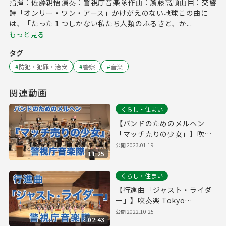
指揮：佐藤親悟演奏：警視庁音楽隊作曲：斎藤高順曲目：交響
詩「オンリー・ワン・アース」かけがえのない地球この曲に
は、「たった１つしかない私たち人類のふるさと、か...
もっと見る
タグ
#
防犯・犯罪・治安
#
警察
#
音楽
関連動画
くらし・住まい
【バンドのためのメルヘン
「マッチ売りの少女」】吹奏
楽 Tokyo Metropolitan
公開
2023.01.19
11:25
Police Band 警視庁音楽隊
くらし・住まい
【行進曲「ジャスト・ライダ
ー」】吹奏楽 Tokyo
Metropolitan Police Band
公開
2022.10.25
02:43
警視庁音楽隊