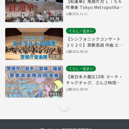
【紅蓮華】鬼滅の刃 ＬｉＳＡ
吹奏楽 Tokyo Metropolitan
Police Band 警視庁音楽隊
公開
2021.11.11
01:46
くらし・住まい
【シンフォニックコンサート
２０２０】斎藤高順 作曲 エメ
ラルドの四季 吹奏楽 Tokyo
公開
2021.08.10
15:20
Metropolitan Police Band
警視庁音楽隊
くらし・住まい
【東日本大震災10年 マーチ・
チャグチャグ、さんさ時雨、
星影のエール】～警視庁音楽
公開
2021.08.06
09:11
隊・岩手県警察音楽隊・宮城
県警察音楽隊・福島県警察音
楽隊～