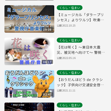
くらし・住まい
【ミュージカル「ダラープリ
ンセス」よりワルツ】吹奏楽
Tokyo Metropolitan Police
公開
2022.10.25
10:16
Band 警視庁音楽隊
くらし・住まい
【花は咲く】～東日本大震
災、被災地へ向けて～ 警視庁
音楽隊
公開
2022.05.16
06:17
くらし・住まい
【おうだんほどう de クラシ
ック】子供向け交通安全啓発
動画 荻野松宣編曲 吹奏楽 白
公開
2021.11.11
02:47
バイ Tokyo Metropolitan
Police Band 警視庁音楽隊
くらし・住まい