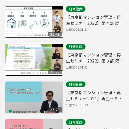
研修動画
【東京都マンション管理・再
生セミナー2022】第４部 既存
マンションでのEV充電器の導
公開
2023.01.31
30:49
入運用
研修動画
【東京都マンション管理・再
生セミナー2022】第３部 既存
マンションにおける省エネ対
公開
2023.01.31
29:22
策実例
研修動画
【東京都マンション管理・再
生セミナー2021】再生セミナ
ー「改修によるマンション再
公開
2021.10.28
25:28
生～省エネ窓サッシ改修につ
いて～」
研修動画