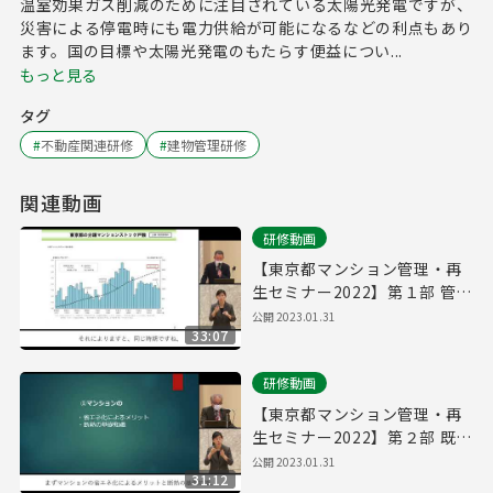
温室効果ガス削減のために注目されている太陽光発電ですが、
災害による停電時にも電力供給が可能になるなどの利点もあり
ます。国の目標や太陽光発電のもたらす便益につい...
もっと見る
タグ
#
不動産関連研修
#
建物管理研修
関連動画
研修動画
【東京都マンション管理・再
生セミナー2022】第１部 管理
計画の認定取得のポイント
公開
2023.01.31
33:07
研修動画
【東京都マンション管理・再
生セミナー2022】第２部 既存
マンション省エネ改修のご提
公開
2023.01.31
31:12
案