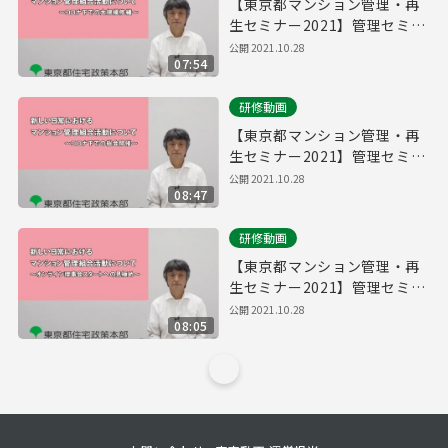
【東京都マンション管理・再
生セミナー2021】管理セミナ
ー「新しい日常におけるマン
公開
2021.10.28
07:54
ション管理組合活動について
～コロナ下での大規模修繕
研修動画
～」
【東京都マンション管理・再
生セミナー2021】管理セミナ
ー「新しい日常におけるマン
公開
2021.10.28
08:47
ション管理組合活動について
～コロナ下での総会開催～」
研修動画
【東京都マンション管理・再
生セミナー2021】管理セミナ
ー「新しい日常におけるマン
公開
2021.10.28
08:05
ション管理組合活動について
～オンライン理事会スタート
への見極め～」