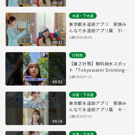
00:16
水道・下水道
東京都水道局アプリ 家族み
んなで水道局アプリ篇 引っ
越し・防災（３０秒）
公開
2026.08.06
00:31
行財政
【暑さ対策】無料給水スポッ
ト「Tokyowater Drinking
Station」をご存じですか？
公開
2026.07.15
00:52
水道・下水道
東京都水道局アプリ 家族み
んなで水道局アプリ篇 キャ
ッシュレス・水道料金 縦
公開
2026.07.03
00:16
ver.（１５秒）
水道・下水道