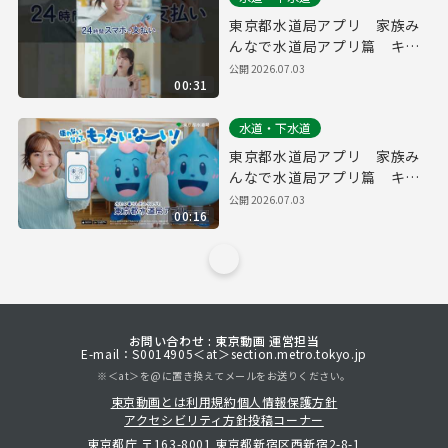
東京都水道局アプリ 家族み
んなで水道局アプリ篇 キャ
ッシュレス・水道料金 縦
公開
2026.07.03
00:31
ver.（３０秒）
水道・下水道
東京都水道局アプリ 家族み
んなで水道局アプリ篇 キャ
ッシュレス・水道料金（１５
公開
2026.07.03
00:16
秒）
お問い合わせ : 東京動画 運営担当
E-mail：S0014905＜at＞section.metro.tokyo.jp
※＜at＞を@に置き換えてメールをお送りください。
東京動画とは
利用規約
個人情報保護方針
アクセシビリティ方針
投稿コーナー
東京都庁 〒163-8001 東京都新宿区西新宿2-8-1