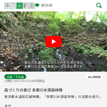
Play
水道・下水道
no.39090
公開日 2015.04.15
3,980回再生
森づくりの喜び 多摩川水源森林隊
東京都水道局広報映像。「多摩川水源森林隊」の活動を紹介。
タグ