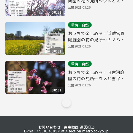
楽園の花の見所～ウメとスイ
セン～
公開
2021.03.26
00:31
環境・自然
おうちで楽しめる！浜離宮恩
賜庭園の花の見所～ナノハナ
とウメ～
公開
2021.03.26
00:31
環境・自然
おうちで楽しめる！旧古河庭
園の花の見所～ウメと雪吊り
～
公開
2021.03.26
00:31
お問い合わせ : 東京動画 運営担当
E-mail：S0014905＜at＞section.metro.tokyo.jp