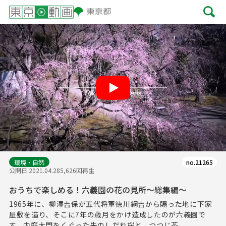
Play
環境・自然
no.21265
公開日 2021.04.28
5,626回再生
おうちで楽しめる！六義園の花の見所～総集編～
1965年に、柳澤吉保が五代将軍徳川綱吉から賜った地に下家
屋敷を造り、そこに7年の歳月をかけ造成したのが六義園で
す。内庭大門をくぐった先のしだれ桜と、つつじ茶...