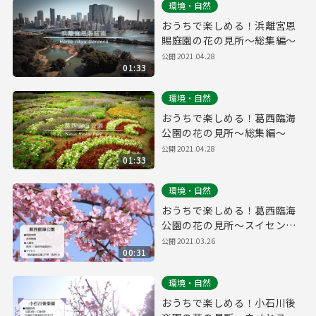
環境・自然
おうちで楽しめる！浜離宮恩
賜庭園の花の見所～総集編～
公開
2021.04.28
01:33
環境・自然
おうちで楽しめる！葛西臨海
公園の花の見所～総集編～
公開
2021.04.28
01:33
環境・自然
おうちで楽しめる！葛西臨海
公園の花の見所～スイセンと
カワヅザクラ～
公開
2021.03.26
00:31
環境・自然
おうちで楽しめる！小石川後