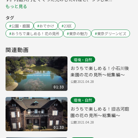
もっと見る
タグ
#
公園・庭園
#
おでかけ
#
23区
#
おうちで楽しめる！花の見所
#
東京の魅力
#
東京グリーンビズ
関連動画
環境・自然
おうちで楽しめる！小石川後
楽園の花の見所～総集編～
公開
2021.04.28
01:33
環境・自然
おうちで楽しめる！旧古河庭
園の花の見所～総集編～
公開
2021.04.28
01:33