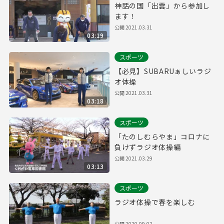
神話の国「出雲」から参加し
ます！
公開
2021.03.31
03:19
スポーツ
【必見】SUBARUぁしいラジ
オ体操
公開
2021.03.31
03:18
スポーツ
「たのしむらやま」コロナに
負けずラジオ体操編
公開
2021.03.29
03:13
スポーツ
ラジオ体操で春を楽しむ
公開
2020.09.02