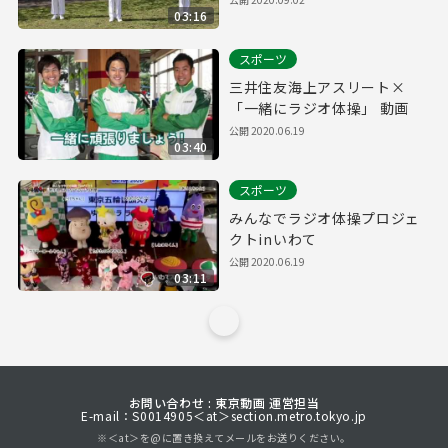
03:16
スポーツ
三井住友海上アスリート×
「一緒にラジオ体操」 動画
公開
2020.06.19
03:40
スポーツ
みんなでラジオ体操プロジェ
クトinいわて
公開
2020.06.19
03:11
お問い合わせ : 東京動画 運営担当
E-mail：S0014905＜at＞section.metro.tokyo.jp
※＜at＞を@に置き換えてメールをお送りください。