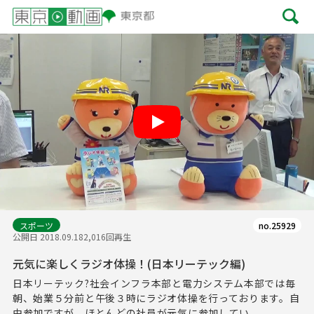
Play
スポーツ
no.25929
公開日 2018.09.18
2,016回再生
元気に楽しくラジオ体操！(日本リーテック編)
日本リーテック?社会インフラ本部と電力システム本部では毎
朝、始業５分前と午後３時にラジオ体操を行っております。自
由参加ですが、ほとんどの社員が元気に参加してい...