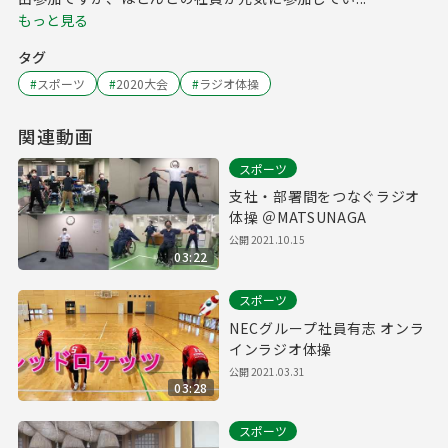
もっと見る
タグ
#
スポーツ
#
2020大会
#
ラジオ体操
関連動画
スポーツ
支社・部署間をつなぐラジオ
体操 ＠MATSUNAGA
公開
2021.10.15
03:22
スポーツ
NECグループ社員有志 オンラ
インラジオ体操
公開
2021.03.31
03:28
スポーツ