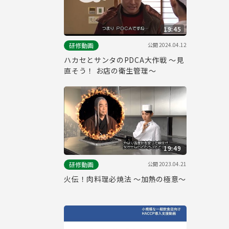
19:45
公開
2024.04.12
研修動画
ハカセとサンタのPDCA大作戦 ～見
直そう！ お店の衛生管理～
19:49
公開
2023.04.21
研修動画
火伝！肉料理必焼法 ～加熱の極意～