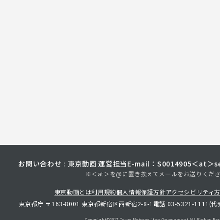
お問い合わせ : 東京動画 運営担当
E-mail：S0014905＜at＞sec
※＜at＞を@に置き換えてメールをお送りくだ
東京動画とは
利用規約
個人情報保護方針
アクセシビリティ
東京都庁 〒163-8001 東京都新宿区西新宿2-8-1
電話 03-5321-1111(代
Copyright©︎2017 Tokyo Metropolitan
Government.All Rights Res