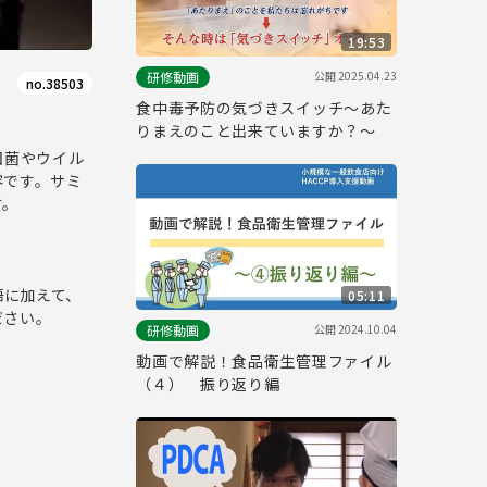
19:53
公開
2025.04.23
研修動画
no.38503
食中毒予防の気づきスイッチ～あた
りまえのこと出来ていますか？～
因菌やウイル
容です。サミ
す。
語に加えて、
05:11
ださい。
公開
2024.10.04
研修動画
動画で解説！食品衛生管理ファイル
（４） 振り返り編