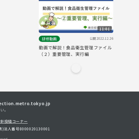
11:01
公開
2022.12.26
研修動画
動画で解説！食品衛生管理ファイル
（２）重要管理、実行編
tion.metro.tokyo.jp
さい。
方針
投稿コーナー
表)
法人番号8000020130001
erved.