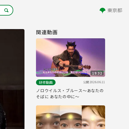
関連動画
19:32
公開
2026.06.11
研修動画
ノロウイルス・ブルース～あなたの
そばに あなたの中に～