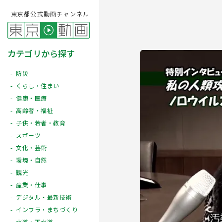
東京都公式動画チャンネル
カテゴリから探す
防災
くらし・住まい
健康・医療
高齢者・福祉
子供・若者・教育
スポーツ
文化・芸術
Play
環境・自然
観光
産業・仕事
デジタル・最新技術
インフラ・まちづくり
水道・下水道