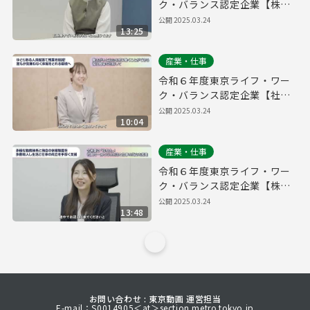
ク・バランス認定企業【株式
会社QOOLキャリア】
公開
2025.03.24
13:25
産業・仕事
令和６年度東京ライフ・ワー
ク・バランス認定企業【社会
福祉法人大三島育徳会】
公開
2025.03.24
10:04
産業・仕事
令和６年度東京ライフ・ワー
ク・バランス認定企業【株式
会社FIS】
公開
2025.03.24
13:48
お問い合わせ : 東京動画 運営担当
E-mail：S0014905＜at＞section.metro.tokyo.jp