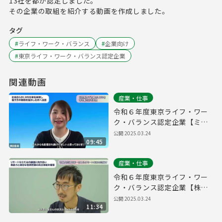
13社を都が認定しました。
その企業の取組を紹介する動画を作成しました。
タグ
#
ライフ・ワーク・バランス
#
企業向け
#
東京ライフ・ワーク・バランス認定企業
関連動画
産業・仕事
令和６年度東京ライフ・ワー
ク・バランス認定企業【ミラ
イウェブ株式会社】
公開
2025.03.24
09:45
産業・仕事
令和６年度東京ライフ・ワー
ク・バランス認定企業【株式
会社プログレス】
公開
2025.03.24
11:34