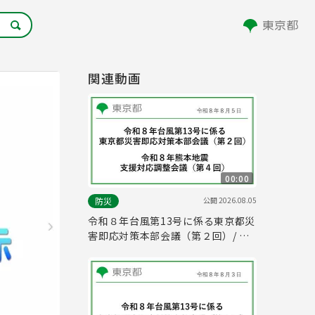
関連動画
00:00
公開
2026.08.05
防災
令和８年台風第13号に係る東京都災
害即応対策本部会議（第２回）/ 令
和８年熊本地震支援対応調整会議
（第４回）(令和8年8月5日 16時00
分～)