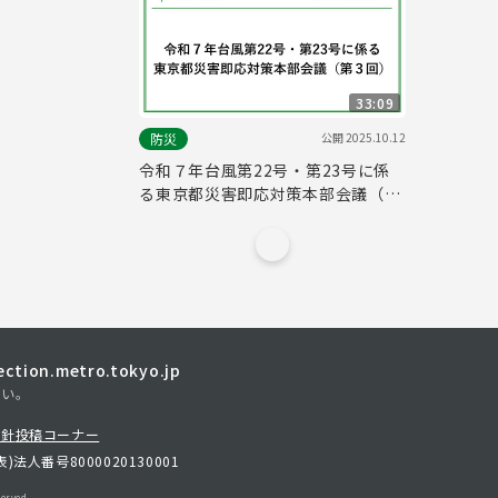
33:09
公開
2025.10.12
防災
令和７年台風第22号・第23号に係
る東京都災害即応対策本部会議（第
３回）
tion.metro.tokyo.jp
さい。
方針
投稿コーナー
表)
法人番号8000020130001
erved.