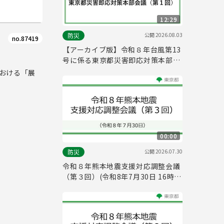
12:29
公開
2026.08.03
防災
no.87419
【アーカイブ版】令和８年台風第13
号に係る東京都災害即応対策本部会
議（第１回）(令和8年8月3日 15時
における「展
10分～)
00:00
公開
2026.07.30
防災
令和８年熊本地震支援対応調整会議
（第３回）(令和8年7月30日 16時
00分～)