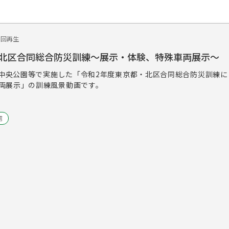
3回再生
北区合同総合防災訓練～展示・体験、特殊車両展示～
北区中央公園等で実施した「令和2年度東京都・北区合同総合防災訓練
両展示」の訓練風景動画です。
信