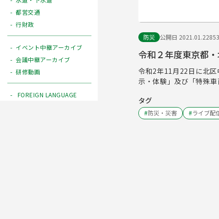
都営交通
行財政
防災
公開日 2021.01.22
85
イベント中継アーカイブ
令和２年度東京都・
会議中継アーカイブ
令和2年11月22日に
研修動画
示・体験」及び「特殊車
FOREIGN LANGUAGE
タグ
#
防災・災害
#
ライブ配