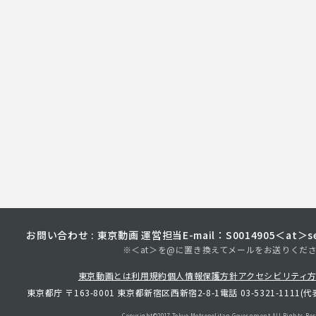
お問い合わせ : 東京動画 運営担当
E-mail：S0014905＜at＞sec
※＜at＞を@に置き換えてメールをお送りくだ
東京動画とは
利用規約
個人情報保護方針
アクセシビリティ
東京都庁 〒163-8001 東京都新宿区西新宿2-8-1
電話 03-5321-1111(代
Copyright©︎2017 Tokyo Metropolitan
Government.All Rights Res