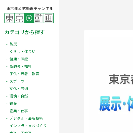
東京都公式動画チャンネル
カテゴリから探す
防災
くらし・住まい
健康・医療
高齢者・福祉
子供・若者・教育
スポーツ
文化・芸術
Play
環境・自然
観光
産業・仕事
デジタル・最新技術
インフラ・まちづくり
水道・下水道