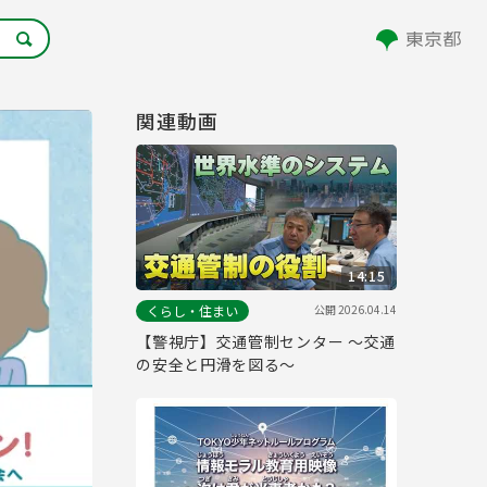
関連動画
14:15
公開
2026.04.14
くらし・住まい
【警視庁】交通管制センター ～交通
の安全と円滑を図る～