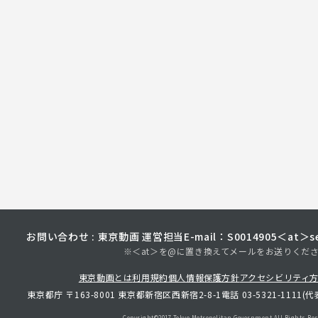
お問い合わせ : 東京動画 運営担当
E-mail：S0014905＜at＞sec
※＜at＞を@に置き換えてメールをお送りくだ
東京動画とは
利用規約
個人情報保護方針
アクセシビリティ
東京都庁 〒163-8001 東京都新宿区西新宿2-8-1
電話 03-5321-1111(代
Copyright©︎2017 Tokyo Metropolitan
Government.All Rights Res