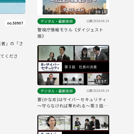
08:13
公開
2026.04.14
デジタル・最新技術
no.50907
警視庁情報モラル《ダイジェスト
版》
三者」の「さ
えてくださ
15:57
公開
2026.04.14
デジタル・最新技術
要(かなめ)はサイバーセキュリティ
～守らなければ奪われる～第３話
「社長の決意」(経営層向け)