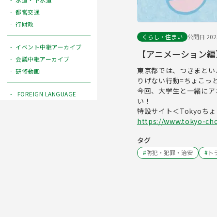
都営交通
行財政
くらし・住まい
公開日 2025
イベント中継アーカイブ
【アニメーション編
会議中継アーカイブ
東京都では、つきまとい
研修動画
りげない行動=ちょこっ
今回、大学生と一緒にア
FOREIGN LANGUAGE
い！
特設サイト＜Tokyoちょこ
https://www.tokyo-cho
タグ
#
防犯・犯罪・治安
#
ト