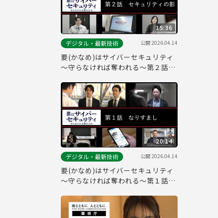
15:36
公開
2026.04.14
デジタル・最新技術
要(かなめ)はサイバーセキュリティ
～守らなければ奪われる～第２話
「セキュリティの影」(システム管
理者向け)
20:14
公開
2026.04.14
デジタル・最新技術
要(かなめ)はサイバーセキュリティ
～守らなければ奪われる～第１話
「なりすまし」(一般社員向け)