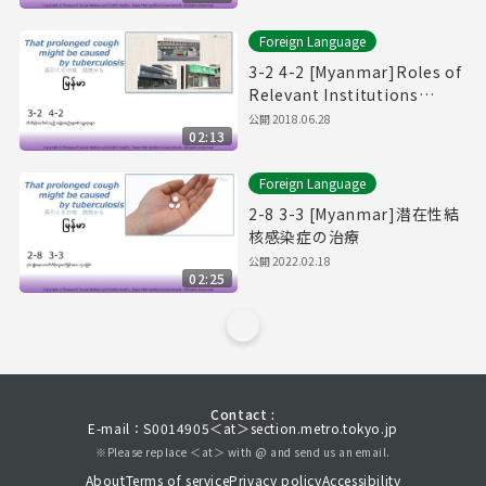
Foreign Language
3-2 4-2 [Myanmar]Roles of
Relevant Institutions
Regarding Tuberculosis.
公開
2018.06.28
02:13
Foreign Language
2-8 3-3 [Myanmar]潜在性結
核感染症の治療
公開
2022.02.18
02:25
Contact :
E-mail：S0014905＜at＞section.metro.tokyo.jp
※Please replace ＜at＞ with @ and send us an email.
About
Terms of service
Privacy policy
Accessibility