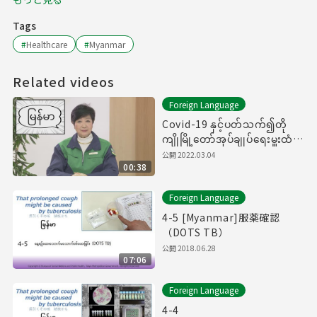
Tags
#
Healthcare
#
Myanmar
Related videos
Foreign Language
Covid-19 နှင့်ပတ်သက်၍တို
ကျိုမြို့တော်အုပ်ချုပ်ရေးမှူးထံမှ
အမှာစကား（新型コロナウイル
公開
2022.03.04
00:38
スに関する知事メッセージ
（ミャンマー語編））
Foreign Language
4-5 [Myanmar]服薬確認
（DOTS TB）
公開
2018.06.28
07:06
Foreign Language
4-4