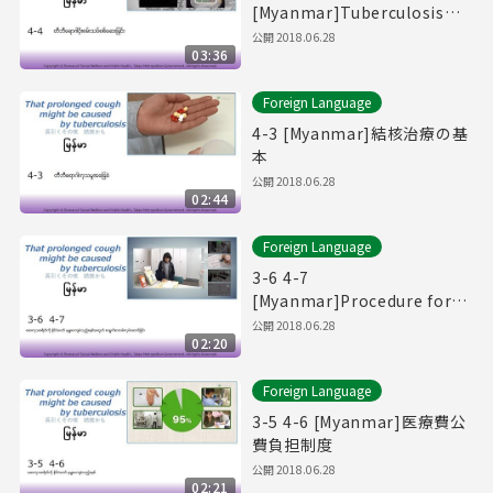
[Myanmar]Tuberculosis
Germ Examination.
公開
2018.06.28
03:36
Foreign Language
4-3 [Myanmar]結核治療の基
本
公開
2018.06.28
02:44
Foreign Language
3-6 4-7
[Myanmar]Procedure for
the Medical Expenses
公開
2018.06.28
02:20
Public Funding Policy.
Foreign Language
3-5 4-6 [Myanmar]医療費公
費負担制度
公開
2018.06.28
02:21