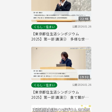
22:46
公開
2026.01.26
くらし・住まい
【東京都住生活シンポジウム
2025】第一部 講演② 多様な世帯
が安心して暮らせる住環境づくり
～小金井本町あんしん住まいプロジ
ェクト～ 戸松 健 氏（東京都住宅
供給公社）
19:32
公開
2026.01.26
くらし・住まい
【東京都住生活シンポジウム
2025】第一部 講演① 食で繋がる
地域社会 フードバンクくにたちの取
り組み 蓬田 俊子 氏（NPO法人フ