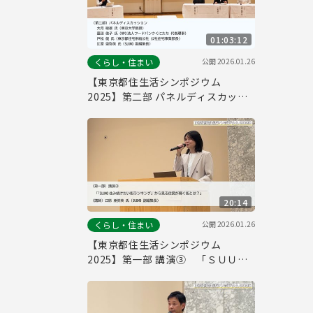
01:03:12
公開
2026.01.26
くらし・住まい
【東京都住生活シンポジウム
2025】第二部 パネルディスカッシ
ョン
20:14
公開
2026.01.26
くらし・住まい
【東京都住生活シンポジウム
2025】第一部 講演③ 「ＳＵＵＭ
Ｏ住み続けたい街ランキング」から
見る住民が輝く街とは？ 江原 亜弥
美 氏（ＳＵＵＭＯ）