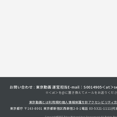
お問い合わせ : 東京動画 運営担当
E-mail：S0014905＜at＞sec
※＜at＞を@に置き換えてメールをお送りくだ
東京動画とは
利用規約
個人情報保護方針
アクセシビリティ
東京都庁 〒163-8001 東京都新宿区西新宿2-8-1
電話 03-5321-1111(代
Copyright©︎2017 Tokyo Metropolitan
Government.All Rights Res