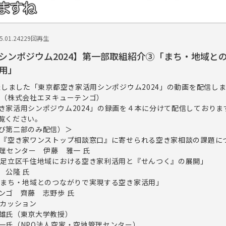
.01.24
229回再生
シンポジウム2024】第一部取組紹介③「まち・地域と
用」
催しました「東京都空き家活用シンポジウム2024」の動画を配信し
氏（株式会社エヌキューテンゴ）
き家活用シンポジウム2024」の録画を４本に分けて配信しておりま
覧ください。
び第二部のみ配信）＞
『空き家ワンストップ相談窓口』に寄せられる空き家相談の課題に
理センター 伊藤 雅一 氏
足立区千住地域における空き家利活用と『せんつく』の展開」
公隆 氏
まち・地域とのつながりで実現する空き家活用」
ゴ 齊藤 志野歩 氏
カッション
：大月 敏雄氏（東京大学教授）
一氏（NPO法人空家・空地管理センター）