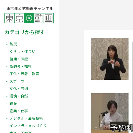
東京都公式動画チャンネル
カテゴリから探す
防災
くらし・住まい
健康・医療
高齢者・福祉
子供・若者・教育
スポーツ
文化・芸術
Play
環境・自然
観光
産業・仕事
デジタル・最新技術
インフラ・まちづくり
水道・下水道