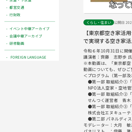
都営交通
行財政
くらし・住まい
公開日 2025
イベント中継アーカイブ
【東京都空き家活用
会議中継アーカイブ
で実現する空き家活
研修動画
令和６年10月31日に開
講演者：齊藤 志野歩 
FOREIGN LANGUAGE
※本動画は、「東京都空
動画についても、ぜひご
＜プログラム（第一部及
●第一部 取組紹介①「
NPO法人空家・空地管
●第一部 取組紹介②「
せんつく運営者 青木 
●第一部 取組紹介③「
株式会社エヌキューテン
●第二部 パネルディス
モデレーター
パネリスト ：伊藤 雅