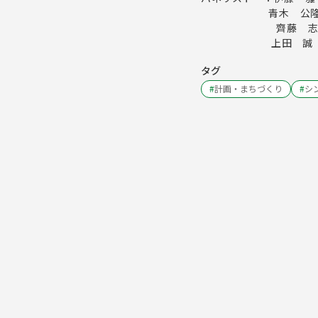
青木 公隆氏（
齊藤 志野歩氏（
上田 誠 （東京都
タグ
#
計画・まちづくり
#
シ