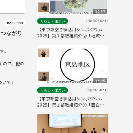
32:37
公開
2026.02.13
くらし・住まい
no.80338
【東京都空き家活用シンポジウム
のつながり
2025】第１部取組紹介②「地域を
自分たちでつくる時代」
ます。
すので、他の
33:35
ついて」
公開
2026.02.13
くらし・住まい
【東京都空き家活用シンポジウム
2025】第１部取組紹介①「面白い
出来事が連鎖していく環境」