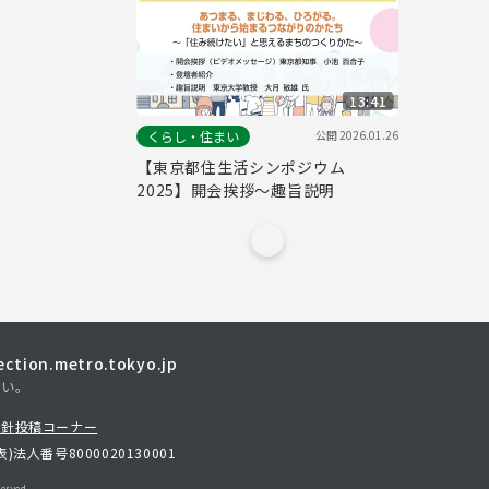
ードバンクくにたち）
13:41
公開
2026.01.26
くらし・住まい
【東京都住生活シンポジウム
2025】開会挨拶～趣旨説明
tion.metro.tokyo.jp
さい。
方針
投稿コーナー
表)
法人番号8000020130001
erved.