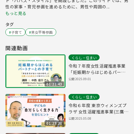
ト「パパズ・スタイル」を開設しました。このサイトでは、男
性の家事・育児参画を進めるために、男性や周囲の...
もっと見る
タグ
#
子育て
#
男女平等参画
関連動画
くらし・住まい
令和７年度女性活躍推進事業
「妊娠期からはじめるパート
ナーとの子育て」
公開
2025.09.01
01:21:43
くらし・住まい
令和６年度 東京ウィメンズプ
ラザ 女性活躍推進事業(三鷹市
共催事業)
公開
2025.05.08
01:25:28