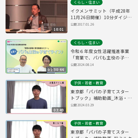
くらし・住まい
イクメンサミット（平成28年
11月26日開催）10分ダイジェ
スト
公開
2017.01.26
10:01
くらし・住まい
令和６年度女性活躍推進事業
「育業で、パパも主役の子育
てライフ♪」
公開
2024.08.14
01:30:44
子供・若者・教育
東京都「パパの子育てスター
トブック」補助動画_沐浴・お
風呂
公開
2024.03.29
03:49
子供・若者・教育
東京都「パパの子育てスター