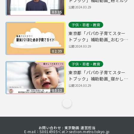
トブック」補助動画_粉ミルク
公開
2024.03.29
03:15
子供・若者・教育
東京都「パパの子育てスター
トブック」補助動画_おむつ替
え
公開
2024.03.29
02:39
子供・若者・教育
東京都「パパの子育てスター
トブック」補助動画_寝かしつ
け
公開
2024.03.29
03:12
お問い合わせ : 東京動画 運営担当
E-mail：S0014905＜at＞section.metro.tokyo.jp