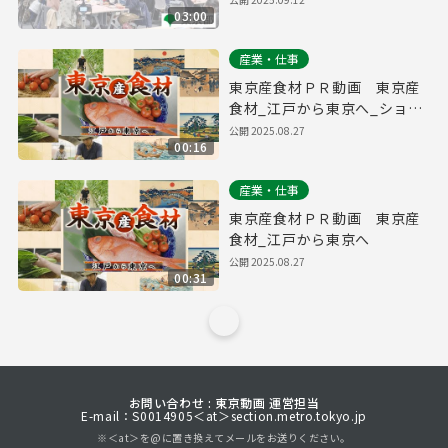
03:00
産業・仕事
東京産食材ＰＲ動画 東京産
食材_江戸から東京へ_ショー
トバージョン
公開
2025.08.27
00:16
産業・仕事
東京産食材ＰＲ動画 東京産
食材_江戸から東京へ
公開
2025.08.27
00:31
お問い合わせ : 東京動画 運営担当
E-mail：S0014905＜at＞section.metro.tokyo.jp
※＜at＞を@に置き換えてメールをお送りください。