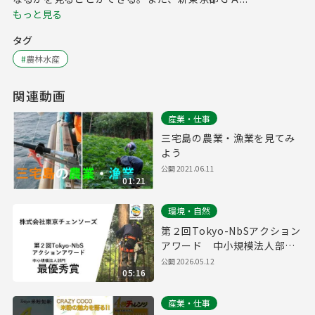
もっと見る
タグ
#
農林水産
関連動画
産業・仕事
三宅島の農業・漁業を見てみ
よう
公開
2021.06.11
01:21
環境・自然
第２回Tokyo-NbSアクション
アワード 中小規模法人部
門 最優秀賞取組紹介（株式
公開
2026.05.12
05:16
会社東京チェンソーズ）
産業・仕事