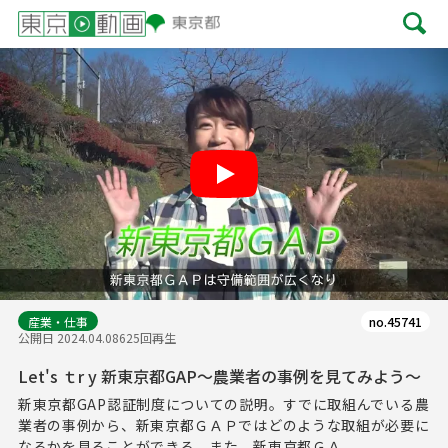
Play
産業・仕事
no.45741
公開日 2024.04.08
625回再生
Let's ｔr y 新東京都GAP～農業者の事例を見てみよう～
新東京都GAP認証制度についての説明。すでに取組んでいる農
業者の事例から、新東京都ＧＡＰではどのような取組が必要に
なるかを見ることができる。また、新東京都ＧＡ...