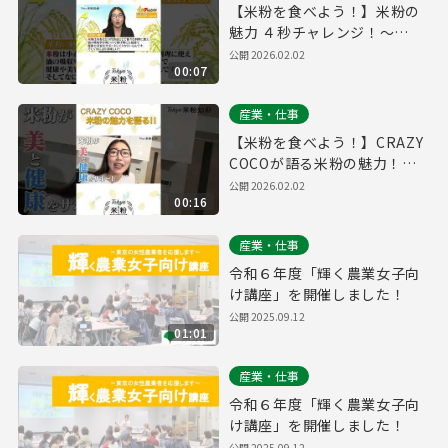
【米粉を食べよう！】米粉の
魅力 ４秒チャレンジ！～
Tokyo 米粉知新キャンペーン
公開
2026.02.02
00:07
産業・仕事
【米粉を食べよう！】CRAZY
COCOが語る米粉の魅力！～
Tokyo 米粉知新キャンペーン
公開
2026.02.02
00:16
産業・仕事
令和６年度「輝く農業女子向
け講座」を開催しました！
公開
2025.09.12
01:01
産業・仕事
令和６年度「輝く農業女子向
け講座」を開催しました！
公開
2025.09.12