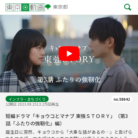
Play
インフラ・まちづくり
no.58642
公開日 2023.08.25
13.2万回再生
短編ドラマ「キョウコとマナブ 東強ＳＴＯＲＹ」（第3
話「ふたりの強靭化」編）
誕生日に突然、キョウコから「大事な話があるの…」と告げら