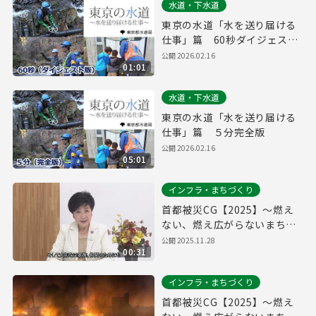
水道・下水道
東京の水道「水を送り届ける
仕事」篇 60秒ダイジェスト
版
公開
2026.02.16
01:01
水道・下水道
東京の水道「水を送り届ける
仕事」篇 ５分完全版
公開
2026.02.16
05:01
インフラ・まちづくり
首都被災CG【2025】～燃え
ない、燃え広がらないまちへ
～
公開
2025.11.28
00:31
インフラ・まちづくり
首都被災CG【2025】～燃え