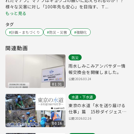
れたマナブ。マナブはキョウコの願いに応えられるのか！？
様々な災害に対し「100年先も安心」を目指す、Ｔ...
もっと見る
タグ
#
計画・まちづくり
#
防災・災害
#
強靭化
関連動画
防災
雨水しみこみアンバサダー情
報交換会を開催しました。
公開
2026.03.24
01:31
水道・下水道
東京の水道「水を送り届ける
仕事」篇 15秒ダイジェスト
版
公開
2026.02.16
00:16