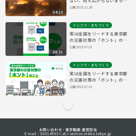
ない、燃え広がらないまちへ
～
公開
2025.11.28
04:13
インフラ・まちづくり
実は全国をリードする東京都
の災害対策の「ホント」のこ
と（縦）
公開
2025.07.01
00:31
インフラ・まちづくり
実は全国をリードする東京都
の災害対策の「ホント」のこ
と
公開
2025.07.01
00:31
お問い合わせ : 東京動画 運営担当
E-mail：S0014905＜at＞section.metro.tokyo.jp