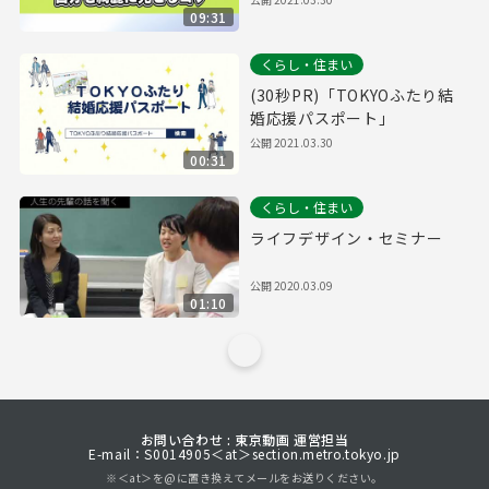
09:31
くらし・住まい
(30秒PR)「TOKYOふたり結
婚応援パスポート」
公開
2021.03.30
00:31
くらし・住まい
ライフデザイン・セミナー
公開
2020.03.09
01:10
お問い合わせ : 東京動画 運営担当
E-mail：S0014905＜at＞section.metro.tokyo.jp
※＜at＞を@に置き換えてメールをお送りください。