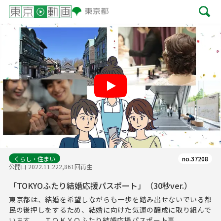
Play
くらし・住まい
no.37208
公開日 2022.11.22
2,861回再生
「TOKYOふたり結婚応援パスポート」（30秒ver.）
東京都は、結婚を希望しながらも一歩を踏み出せないでいる都
民の後押しをするため、結婚に向けた気運の醸成に取り組んで
います。 ＴＯＫＹＯふたり結婚応援パスポート事...