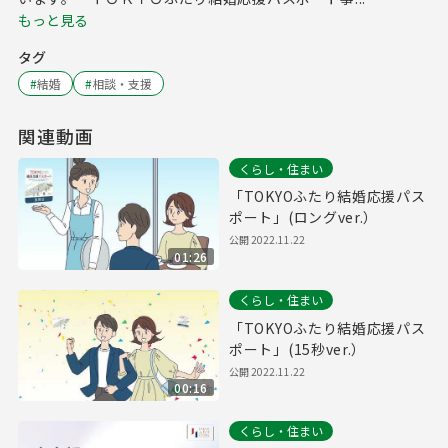
もっと見る
タグ
#
結婚
#
相談・支援
関連動画
くらし・住まい
「TOKYOふたり結婚応援パス
ポート」(ロングver.）
公開
2022.11.22
01:26
くらし・住まい
「TOKYOふたり結婚応援パス
ポート」(15秒ver.）
公開
2022.11.22
00:16
くらし・住まい