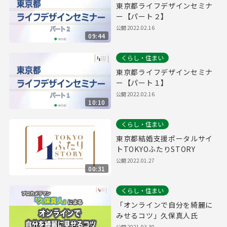
東京都ライフデザインセミナ
ー【パート２】
公開
2022.02.16
09:44
くらし・住まい
東京都ライフデザインセミナ
ー【パート１】
公開
2022.02.16
10:10
くらし・住まい
東京都結婚支援ポータルサイ
トTOKYOふたりSTORY
公開
2022.01.27
00:31
くらし・住まい
「オンラインで自分を綺麗に
みせるコツ」久保真人氏
公開
2021.03.30