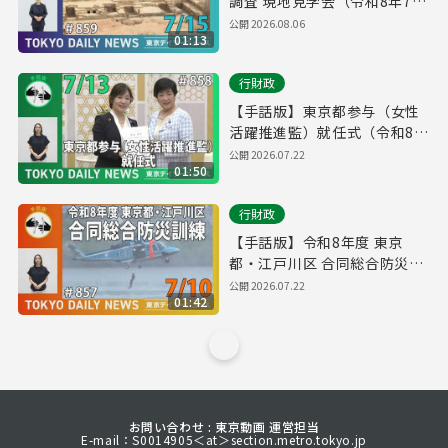
調査 現地見学会（令和8年7月
15日 東京デイリーニュース
公開
2026.08.06
01:13
No.859）
行財政
【手話版】東京都参与（女性
活躍推進監）就任式（令和8年
7月14日 東京デイリーニュー
公開
2026.07.22
01:50
ス No.858）
行財政
【手話版】令和8年度 東京
都・江戸川区 合同総合防災訓
練（令和8年7月9日 東京デイ
公開
2026.07.22
01:42
リーニュース No.857）
お問い合わせ : 東京動画 運営担当
E-mail：S0014905＜at＞section.metro.tokyo.jp