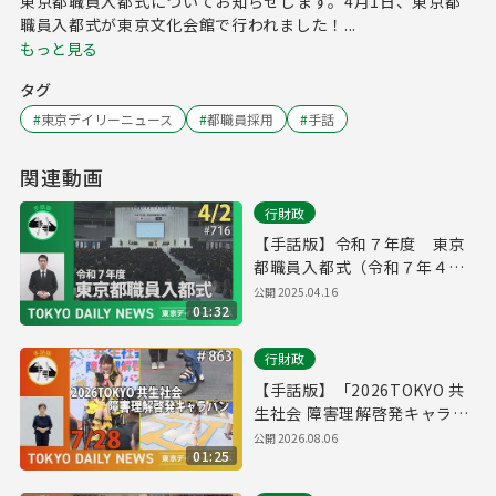
東京都職員入都式についてお知らせします。4月1日、東京都
職員入都式が東京文化会館で行われました！...
もっと見る
タグ
#
東京デイリーニュース
#
都職員採用
#
手話
関連動画
行財政
【手話版】令和７年度 東京
都職員入都式（令和７年４月
２日 東京デイリーニュース
公開
2025.04.16
01:32
No.716）
行財政
【手話版】「2026TOKYO 共
生社会 障害理解啓発キャラバ
ン」スタート！（令和8年7月
公開
2026.08.06
01:25
28日 東京デイリーニュース
No.863）