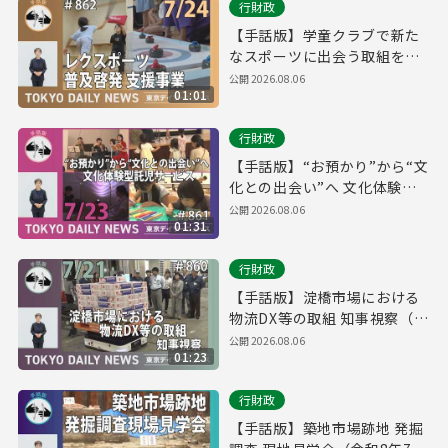
行財政
【手話版】学童クラブで新た
なスポーツに出会う取組を開
始！（令和8年7月24日 東京デ
公開
2026.08.06
01:01
イリーニュース No.862）
行財政
【手話版】“お預かり”から“文
化との出会い”へ 文化体験型
託児サービス（令和8年7月23
公開
2026.08.06
01:31
日 東京デイリーニュース
No.861）
行財政
【手話版】淀橋市場における
物流DX等の取組 知事視察（令
和8年7月21日 東京デイリーニ
公開
2026.08.06
01:23
ュース No.860）
行財政
【手話版】築地市場跡地 発掘