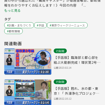
員の中から選ばれた「職員キャスター」が毎週金曜日、都政情
報をわかりやすくお伝えします！》今回の内容 「...
もっと見る
タグ
#
計画・まちづくり
#
手話
#
東京ウィークリーニュース
#
都政情報
関連動画
行財政
【手話版】臨海部と都心部を
結ぶ大動脈完成！環状第2号線
全線開通（令和5年2月11日 東
公開
2023.02.14
02:20
京ウィークリーニュース
No.69）
行財政
【手話版】甦れ、水の都・東
京！「 外濠浄化プロジェク
ト」 （令和4年10月8日 東京
公開
2022.10.12
02:14
ウィークリーニュース