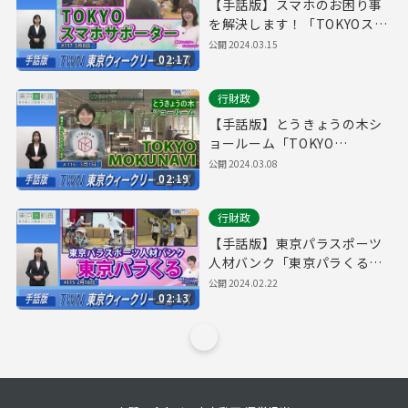
【手話版】スマホのお困り事
を解決します！「TOKYOスマ
ホサポーター」（令和6年3月
公開
2024.03.15
02:17
8日 東京ウィークリーニュー
ス No.117）
行財政
【手話版】とうきょうの木シ
ョールーム「TOKYO
MOKUNAVI」（令和6年3月1
公開
2024.03.08
02:19
日 東京ウィークリーニュース
No.116）
行財政
【手話版】東京パラスポーツ
人材バンク「東京パラくる」
（令和6年2月16日 東京ウィー
公開
2024.02.22
02:13
クリーニュース No.115）