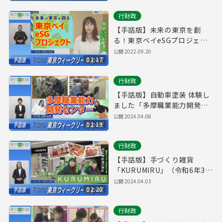
No.52）
行財政
【手話版】未来の東京を創
る！東京ベイeSGプロジェク
ト（令和4年9月17日 東京ウィ
公開
2022.09.20
02:17
ークリーニュース No.49）
行財政
【手話版】自動車塗装 体験し
ました「多摩職業能力開発セ
ンター」（令和6年3月29日 東
公開
2024.04.08
02:19
京ウィークリーニュース
No.119）
行財政
【手話版】手づくり雑貨
「KURUMIRU」（令和6年3月
22日 東京ウィークリーニュー
公開
2024.04.03
02:20
ス No.118）
行財政