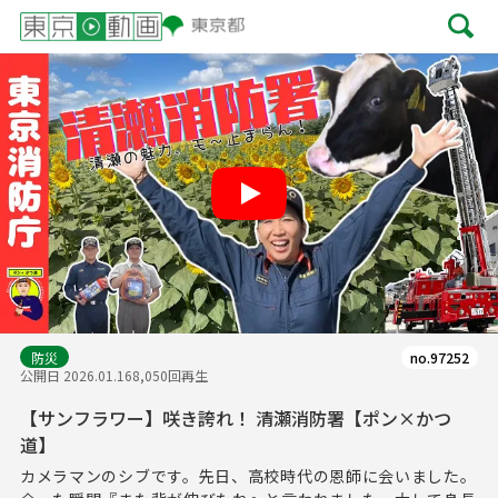
Play
防災
no.97252
公開日 2026.01.16
8,050回再生
【サンフラワー】咲き誇れ！ 清瀬消防署【ポン×かつ
道】
カメラマンのシブです。先日、高校時代の恩師に会いました。