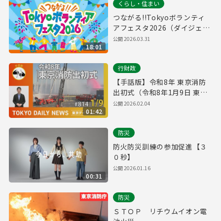
くらし・住まい
つながる!!Tokyoボランティ
アフェスタ2026（ダイジェス
ト版）
公開
2026.03.31
18:01
行財政
【手話版】令和8年 東京消防
出初式（令和8年1月9日 東京
デイリーニュース No.814）
公開
2026.02.04
01:42
防災
防火防災訓練の参加促進【３
０秒】
公開
2026.01.16
00:31
防災
ＳＴＯＰ リチウムイオン電