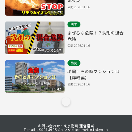
池火災
公開
2026.01.16
04:29
防災
まぜるな危険！？洗剤の混合
危険
公開
2026.01.16
02:17
防災
地震！その時マンションは
【詳細編】
公開
2026.01.16
16:42
お問い合わせ : 東京動画 運営担当
E-mail：S0014905＜at＞section.metro.tokyo.jp