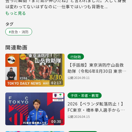
会った瞬間『また背が伸びたね』と言われました。大して身長
は変わってないはずなのに…仕事ではいつも背筋を...
もっと見る
タグ
#
救急・消防
関連動画
行財政
【手話版】東京消防庁山岳救
助隊（令和6年8月30日 東京デ
イリーニュース特別版）
公開
2024.09.11
02:17
子供・若者・教育
2026【ベランダ転落防止！】
FC東京・橋本拳人選手からの
メッセージ
公開
2026.04.15
00:30