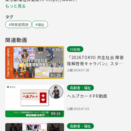
もっと見る
タグ
#
障害者関連
#
福祉
関連動画
行財政
「2026TOKYO 共生社会 障害
理解啓発キャラバン」スター
ト！（令和8年7月28日 東京デ
公開
2026.07.28
01:25
イリーニュース No.863）
高齢者・福祉
ヘルプカードPR動画
公開
2026.07.03
00:15
高齢者・福祉