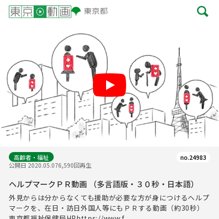
Play
高齢者・福祉
no.24983
公開日 2020.05.07
6,590回再生
ヘルプマークＰＲ動画 （多言語版・３０秒・日本語）
外見からは分からなくても援助が必要な方が身につけるヘルプ
マークを、在日・訪日外国人等にもＰＲする動画（約30秒）
東京都福祉保健局HPhttps://www.f...