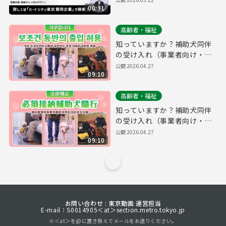
00:31
高齢者・福祉
知っていますか？補助犬同伴
の受け入れ（事業者向け・普
及啓発用）（韓国語ver.）
公開
2026.04.27
09:10
高齢者・福祉
知っていますか？補助犬同伴
の受け入れ（事業者向け・普
及啓発用）（中国語ver.）
公開
2026.04.27
09:10
お問い合わせ : 東京動画 運営担当
E-mail：S0014905＜at＞section.metro.tokyo.jp
※＜at＞を@に置き換えてメールをお送りください。