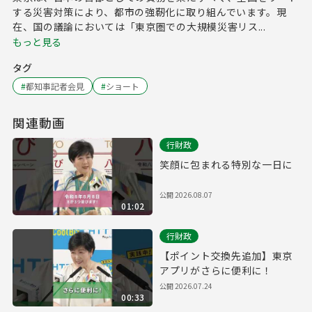
する災害対策により、都市の強靭化に取り組んでいます。現
在、国の議論においては「東京圏での大規模災害リス...
もっと見る
タグ
#
都知事記者会見
#
ショート
関連動画
行財政
笑顔に包まれる特別な一日に
公開
2026.08.07
01:02
行財政
【ポイント交換先追加】東京
アプリがさらに便利に！
公開
2026.07.24
00:33