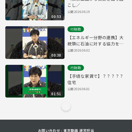
こし／
公開
2026.06.19
00:53
行財政
【エネルギー分野の連携】大
統領に石油に対する協力を依
頼
公開
2026.06.02
00:38
行財政
【手頃な家賃で】？？？？？
住宅
公開
2026.06.01
01:51
お問い合わせ : 東京動画 運営担当