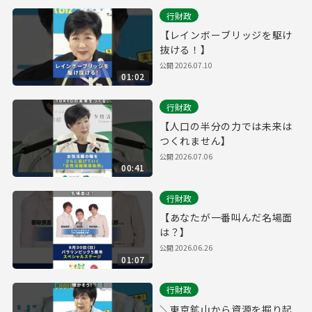
行財政
【レインボーブリッジを駆け
抜ける！】
公開
2026.07.10
01:02
行財政
【人口の半分の力では未来は
つくれません】
公開
2026.07.06
00:41
行財政
【あなたが一番叫んだ名場面
は？】
公開
2026.06.26
01:07
行財政
＼東京鉱山から資源を掘り起