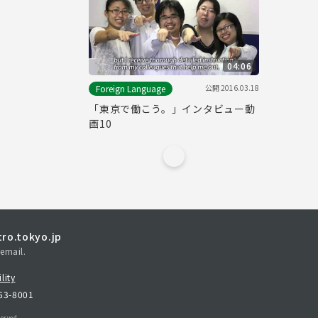
04:06
公開
2016.03.18
Foreign Language
「東京で働こう。」インタビュー動
画10
ro.tokyo.jp
email.
lity
163-8001
erved.