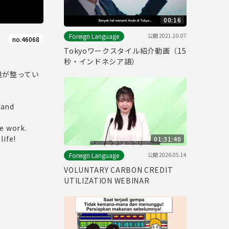
00:16
公開
2021.10.07
Foreign Language
no.46068
Tokyoワークスタイル紹介動画（15
秒・インドネシア語）
境が整ってい
 and
e work.
life!
01:31:40
公開
2026.05.14
Foreign Language
VOLUNTARY CARBON CREDIT
UTILIZATION WEBINAR