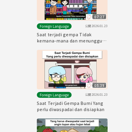
07:27
公開
2026.01.23
Foreign Language
Saat terjadi gempa Tidak
kemana-mana dan menunggu!
Persiapkan makanan
sebelumnya!
05:39
公開
2026.01.23
Foreign Language
Saat Terjadi Gempa Bumi Yang
perlu diwaspadai dan disiapkan