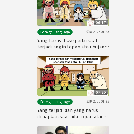
06:17
公開
2026.01.23
Foreign Language
Yang harus diwaspadai saat
terjadi angin topan atau hujan
lebat
07:25
公開
2026.01.23
Foreign Language
Yang terjadi dan yang harus
disiapkan saat ada topan atau
hujan lebat