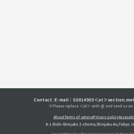
Contact :
E-mail：S0014905＜at＞section.met
※Please replace ＜at＞ with @ and send us an 
About
Terms of service
Privacy policy
Accessibi
8-1 Nishi-Shinjuku 2-chome,Shinjuku-ku,Tokyo 
Copyright©︎2017 Tokyo Metropolitan
Government.All Rights Res