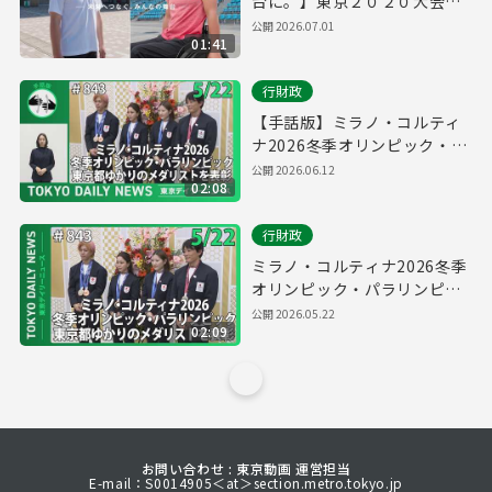
台に。】東京２０２０大会
都立スポーツ６施設ＰＲ動画
公開
2026.07.01
01:41
行財政
【手話版】ミラノ・コルティ
ナ2026冬季オリンピック・パ
ラリンピック 東京都ゆかりの
公開
2026.06.12
02:08
メダリストを表彰（令和8年5
月22日 東京デイリーニュース
行財政
No.843）
ミラノ・コルティナ2026冬季
オリンピック・パラリンピッ
ク 東京都ゆかりのメダリスト
公開
2026.05.22
02:09
を表彰（令和8年5月22日 東京
デイリーニュース No.843）
お問い合わせ : 東京動画 運営担当
E-mail：S0014905＜at＞section.metro.tokyo.jp