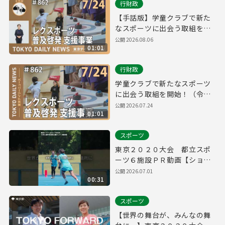
行財政
【手話版】学童クラブで新た
なスポーツに出会う取組を開
始！（令和8年7月24日 東京デ
公開
2026.08.06
01:01
イリーニュース No.862）
行財政
学童クラブで新たなスポーツ
に出会う取組を開始！（令和8
年7月24日 東京デイリーニュ
公開
2026.07.24
01:01
ース No.862）
スポーツ
東京２０２０大会 都立スポ
ーツ６施設ＰＲ動画【ショー
ト】
公開
2026.07.01
00:31
スポーツ
【世界の舞台が、みんなの舞