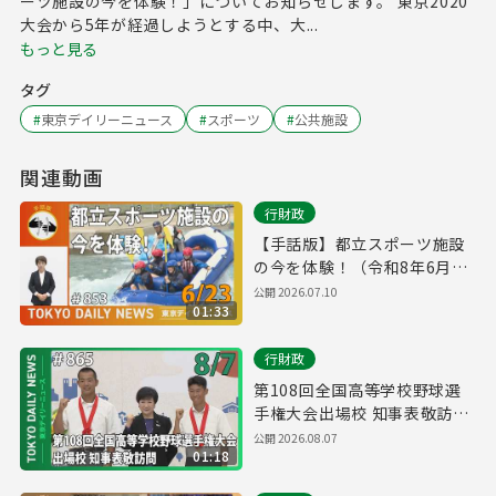
ーツ施設の今を体験！」についてお知らせします。 東京2020
大会から5年が経過しようとする中、大...
もっと見る
タグ
#
東京デイリーニュース
#
スポーツ
#
公共施設
関連動画
行財政
【手話版】都立スポーツ施設
の今を体験！（令和8年6月23
日 東京デイリーニュース
公開
2026.07.10
01:33
No.853）
行財政
第108回全国高等学校野球選
手権大会出場校 知事表敬訪問
（令和8年8月7日 東京デイリ
公開
2026.08.07
01:18
ーニュース No.865）