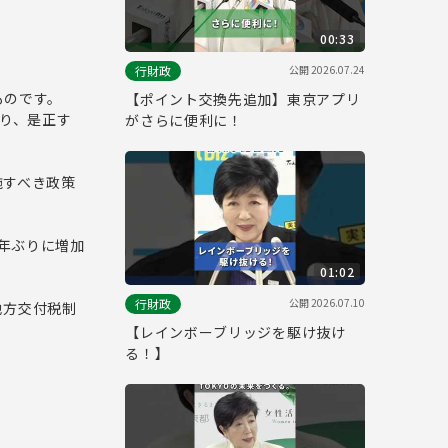
00:33
。
公開
2026.07.24
行財政
ものです。
【ポイント交換先追加】東京アプリ
あり、是正す
がさらに便利に！
施すべき政策
0年ぶりに増加
01:02
公開
2026.07.10
行財政
地方交付税制
【レインボーブリッジを駆け抜け
る！】