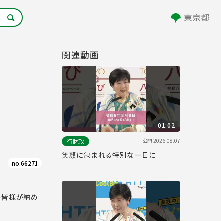
関連動画
01:02
公開
2026.08.07
行財政
笑顔に包まれる特別な一日に
no.66271
の皆様が納め