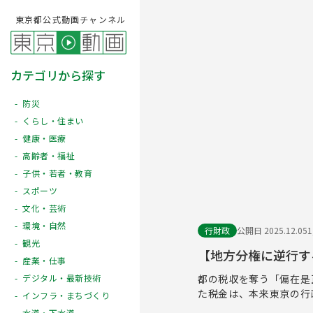
東京都公式動画チャンネル
カテゴリから探す
防災
くらし・住まい
健康・医療
高齢者・福祉
子供・若者・教育
スポーツ
文化・芸術
環境・自然
行財政
公開日 2025.12.05
観光
【地方分権に逆行す
産業・仕事
都の税収を奪う「偏在是
デジタル・最新技術
た税金は、本来東京の行
インフラ・まちづくり
水道・下水道