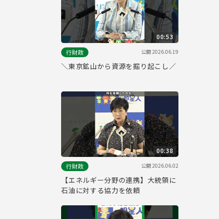
00:53
公開
2026.06.19
行財政
＼東京鉱山から資源を掘り起こし／
00:38
公開
2026.06.02
行財政
【エネルギー分野の連携】大統領に
石油に対する協力を依頼