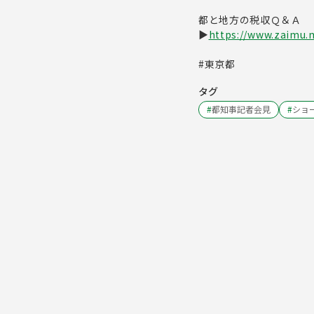
都と地方の税収Ｑ＆Ａ
▶
https://www.zaimu.m
#東京都
タグ
#
都知事記者会見
#
ショ