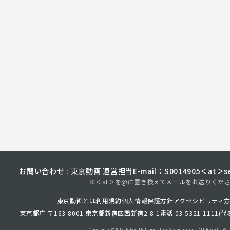
お問い合わせ : 東京動画 運営担当
E-mail：S0014905＜at＞sec
※＜at＞を@に置き換えてメールをお送りくだ
東京動画とは
利用規約
個人情報保護方針
アクセシビリティ
東京都庁 〒163-8001 東京都新宿区西新宿2-8-1
電話 03-5321-1111(代
Copyright©︎2017 Tokyo Metropolitan
Government.All Rights Res