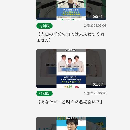
00:41
公開
2026.07.06
行財政
【人口の半分の力では未来はつくれ
ません】
01:07
公開
2026.06.26
行財政
【あなたが一番叫んだ名場面は？】