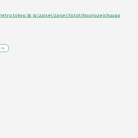
etro.tokyo.lg.jp/zaisei/zaisei/tototihounozeishuuqa
ート