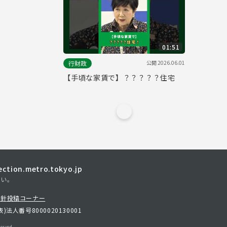
01:51
公開
2026.06.01
行財政
【手頃な家賃で】？？？？？住宅
tion.metro.tokyo.jp
さい。
方針
投稿コーナー
表)
法人番号8000020130001
erved.