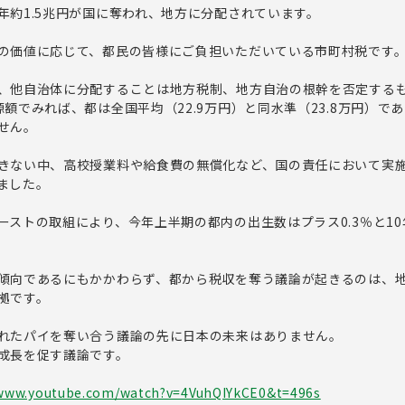
年約1.5兆円が国に奪われ、地方に分配されています。
の価値に応じて、都民の皆様にご負担いただいている市町村税です
、他自治体に分配することは地方税制、地方自治の根幹を否定する
額でみれば、都は全国平均（22.9万円）と同水準（23.8万円）で
せん。
きない中、高校授業料や給食費の無償化など、国の責任において実
ました。
ーストの取組により、今年上半期の都内の出生数はプラス0.3％と1
傾向であるにもかかわらず、都から税収を奪う議論が起きるのは、
拠です。
れたパイを奪い合う議論の先に日本の未来はありません。
成長を促す議論です。
/www.youtube.com/watch?v=4VuhQIYkCE0&t=496s