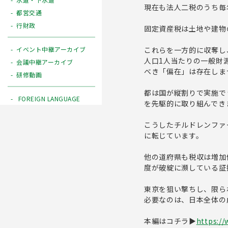
現在も法人二税のうち毎
都営交通
行財政
固定資産税は土地や建物
これらを一方的に収奪し
イベント中継アーカイブ
人口1人当たりの一般財源
会議中継アーカイブ
べき「偏在」は存在しま
研修動画
都は国が縦割りで実施で
FOREIGN LANGUAGE
を先駆的に取り組んでき
こうしたチルドレンファ
に転じています。
他の道府県も税収は増加
度が破綻に瀕している証
東京を狙い撃ちし、限ら
必要なのは、日本全体の
本編はコチラ▶
https:/