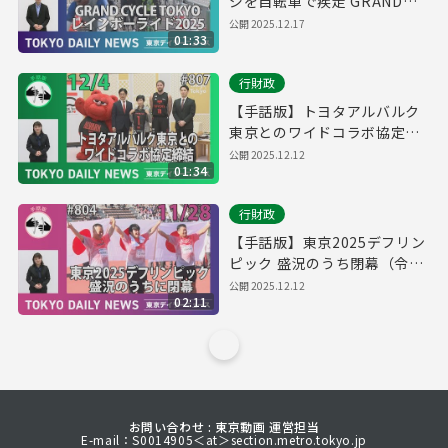
ジを自転車で疾走 GRAND
CYCLE TOKYO レインボーラ
公開
2025.12.17
01:33
イド2025（令和7年12月9日
東京デイリーニュース
行財政
No.809）
【手話版】トヨタアルバルク
東京とのワイドコラボ協定締
結（令和7年12月4日 東京デイ
公開
2025.12.12
01:34
リーニュース No.807）
行財政
【手話版】東京2025デフリン
ピック 盛況のうち閉幕（令和
７年11月28日 東京デイリーニ
公開
2025.12.12
02:11
ュース No.804）
お問い合わせ : 東京動画 運営担当
E-mail：S0014905＜at＞section.metro.tokyo.jp