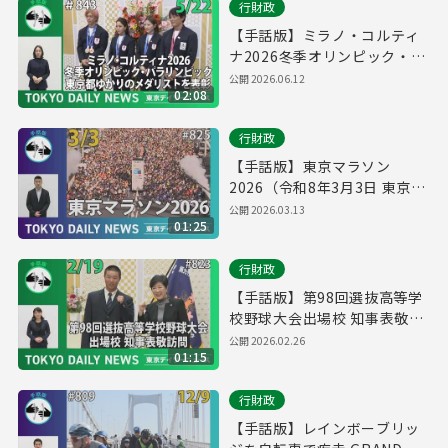
行財政
【手話版】ミラノ・コルティ
ナ2026冬季オリンピック・パ
ラリンピック 東京都ゆかりの
公開
2026.06.12
02:08
メダリストを表彰（令和8年5
月22日 東京デイリーニュース
行財政
No.843）
【手話版】東京マラソン
2026（令和8年3月3日 東京デ
イリーニュース No.825）
公開
2026.03.13
01:25
行財政
【手話版】第98回選抜高等学
校野球大会出場校 知事表敬訪
問 （令和8年2月19日 東京デ
公開
2026.02.26
01:15
イリーニュース No.823）
行財政
【手話版】レインボーブリッ