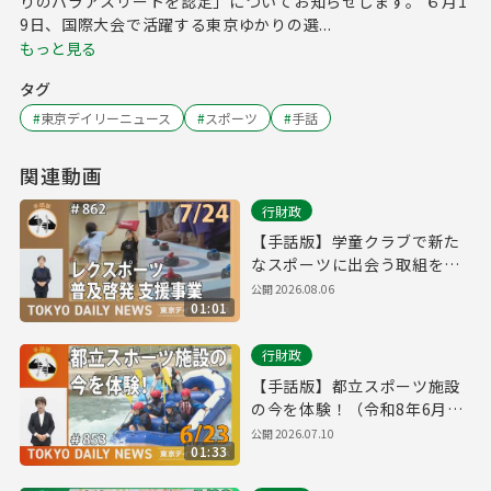
りのパラアスリートを認定」についてお知らせします。 ６月1
9日、国際大会で活躍する東京ゆかりの選...
もっと見る
タグ
#
東京デイリーニュース
#
スポーツ
#
手話
関連動画
行財政
【手話版】学童クラブで新た
なスポーツに出会う取組を開
始！（令和8年7月24日 東京デ
公開
2026.08.06
01:01
イリーニュース No.862）
行財政
【手話版】都立スポーツ施設
の今を体験！（令和8年6月23
日 東京デイリーニュース
公開
2026.07.10
01:33
No.853）