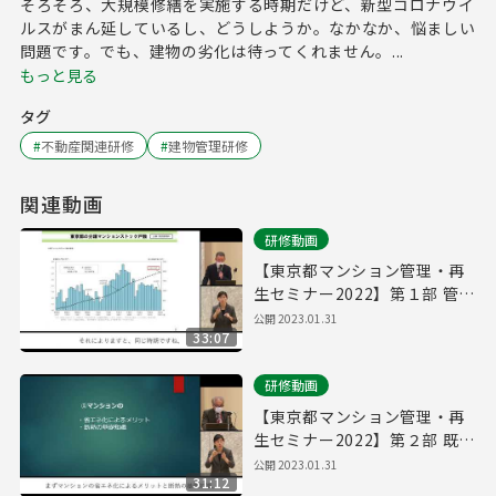
そろそろ、大規模修繕を実施する時期だけど、新型コロナウイ
ルスがまん延しているし、どうしようか。なかなか、悩ましい
問題です。でも、建物の劣化は待ってくれません。...
もっと見る
タグ
#
不動産関連研修
#
建物管理研修
関連動画
研修動画
【東京都マンション管理・再
生セミナー2022】第１部 管理
計画の認定取得のポイント
公開
2023.01.31
33:07
研修動画
【東京都マンション管理・再
生セミナー2022】第２部 既存
マンション省エネ改修のご提
公開
2023.01.31
31:12
案