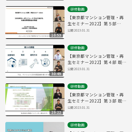
研修動画
【東京都マンション管理・再
生セミナー2022】第５部
2050年カーボンニュートラル
公開
2023.01.31
10:53
に向けた太陽光発電協会の取
組
研修動画
【東京都マンション管理・再
生セミナー2022】第４部 既存
マンションでのEV充電器の導
公開
2023.01.31
30:49
入運用
研修動画
【東京都マンション管理・再
生セミナー2022】第３部 既存
マンションにおける省エネ対
公開
2023.01.31
29:22
策実例
研修動画