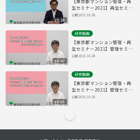
【東京都マンション管理・再
生セミナー2021】再生セミナ
ー「改修によるマンション再
公開
2021.10.28
25:28
生～省エネ窓サッシ改修につ
いて～」
研修動画
【東京都マンション管理・再
生セミナー2021】管理セミナ
ー「新しい日常におけるマン
公開
2021.10.28
08:47
ション管理組合活動について
～コロナ下での総会開催～」
研修動画
【東京都マンション管理・再
生セミナー2021】管理セミナ
ー「新しい日常におけるマン
公開
2021.10.28
08:05
ション管理組合活動について
～オンライン理事会スタート
への見極め～」