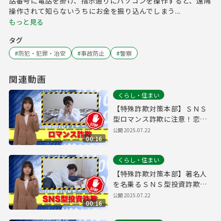
話番号に電話を掛け、指示通りにパソコンを操作すると、遠隔
操作されて知らないうちにお金を振り込んでしまう...
もっと見る
タグ
#
防犯・犯罪・治安
#
事故防止
#
警察
関連動画
くらし・住まい
【特殊詐欺対策本部】ＳＮＳ
型ロマンス詐欺に注意！恋の
罠にご用心！！
公開
2025.07.22
00:16
くらし・住まい
【特殊詐欺対策本部】著名人
を名乗るＳＮＳ型投資詐欺に
注意！
公開
2025.07.22
00:16