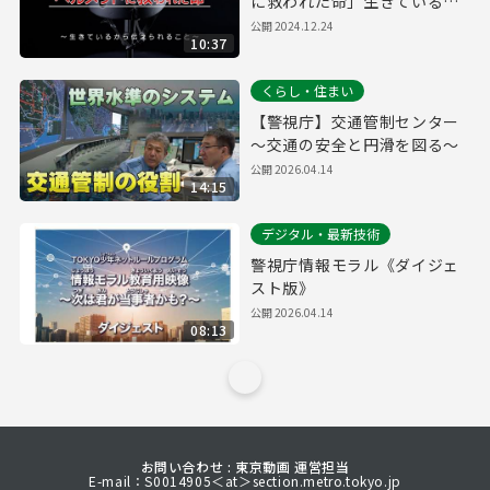
に救われた命」生きているか
ら伝えられるメッセージ
公開
2024.12.24
10:37
くらし・住まい
【警視庁】交通管制センター
～交通の安全と円滑を図る～
公開
2026.04.14
14:15
デジタル・最新技術
警視庁情報モラル《ダイジェ
スト版》
公開
2026.04.14
08:13
お問い合わせ : 東京動画 運営担当
E-mail：S0014905＜at＞section.metro.tokyo.jp