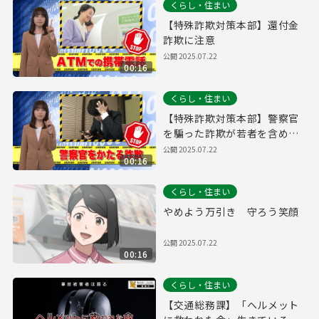
くらし・住まい
【特殊詐欺対策本部】還付金
詐欺に注意
公開
2025.07.22
00:16
くらし・住まい
【特殊詐欺対策本部】警察官
を騙った詐欺が若者を含めた
幅広い世代に急増中！
公開
2025.07.22
00:16
くらし・住まい
やめよう万引き 守ろう笑顔
公開
2025.07.22
00:16
くらし・住まい
【交通総務課】「ヘルメット