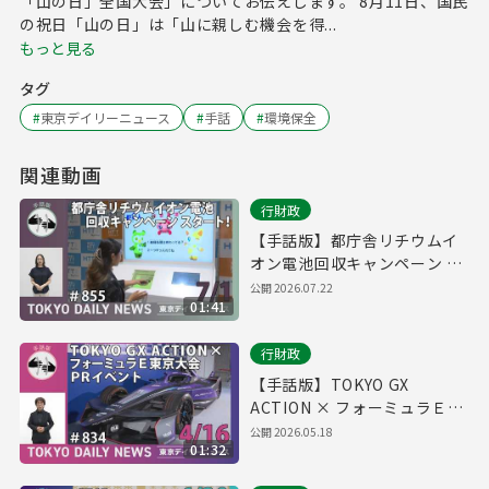
「山の日」全国大会」についてお伝えします。 8月11日、国民
の祝日「山の日」は「山に親しむ機会を得...
もっと見る
タグ
#
東京デイリーニュース
#
手話
#
環境保全
関連動画
行財政
【手話版】都庁舎リチウムイ
オン電池回収キャンペーン ス
タート！（令和8年7月1日 東
公開
2026.07.22
01:41
京デイリーニュース No.855）
行財政
【手話版】TOKYO GX
ACTION × フォーミュラＥ東
京大会PRイベント （令和8年
公開
2026.05.18
01:32
4月16日 東京デイリーニュー
ス No.834）