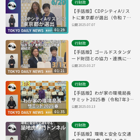
行財政
【手話版】CDPシティAリス
トに東京都が選出（令和７年
６月20日 東京デイリーニュー
公開
2025.07.07
01:29
ス No.745）
行財政
【手話版】ゴールドスタンダ
ード財団との協力・連携に関
する覚書締結式（令和7年3月
公開
2025.03.27
01:21
17日 東京デイリーニュース
No.708）
行財政
【手話版】わが家の環境局長
サミット2025春（令和7年3月
3日 東京デイリーニュース
公開
2025.03.13
01:35
No.698）
行財政
【手話版】環境と安全な交通