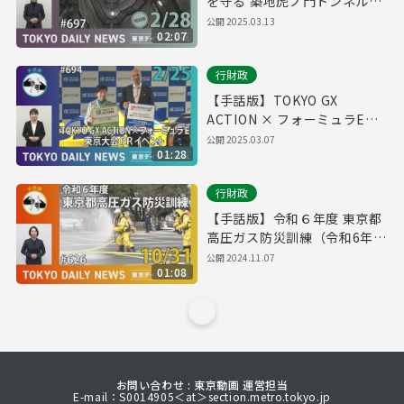
を守る 築地虎ノ門トンネル
（令和7年2月28日 東京デイリ
公開
2025.03.13
02:07
ーニュース特別版）
行財政
【手話版】TOKYO GX
ACTION × フォーミュラE東
京大会PRイベント（令和7年2
公開
2025.03.07
01:28
月25日 東京デイリーニュース
No.694）
行財政
【手話版】令和６年度 東京都
高圧ガス防災訓練（令和6年
10月31日 東京デイリーニュー
公開
2024.11.07
01:08
ス No.626）
お問い合わせ : 東京動画 運営担当
E-mail：S0014905＜at＞section.metro.tokyo.jp