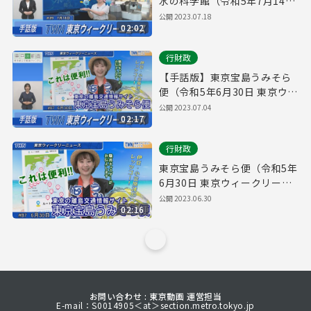
水の科学館（令和5年7月14日
東京ウィークリーニュース
公開
2023.07.18
02:02
No.89）
行財政
【手話版】東京宝島うみそら
便（令和5年6月30日 東京ウィ
ークリーニュース No.87）
公開
2023.07.04
02:17
行財政
東京宝島うみそら便（令和5年
6月30日 東京ウィークリーニ
ュース No.87）
公開
2023.06.30
02:16
お問い合わせ : 東京動画 運営担当
E-mail：S0014905＜at＞section.metro.tokyo.jp