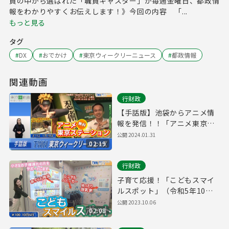
員の中から選ばれた「職員キャスター」が毎週金曜日、都政情
報をわかりやすくお伝えします！》今回の内容 「...
もっと見る
タグ
#
DX
#
おでかけ
#
東京ウィークリーニュース
#
都政情報
関連動画
行財政
【手話版】池袋からアニメ情
報を発信！！「アニメ東京ス
テーション」（令和6年1月19
公開
2024.01.31
02:19
日 東京ウィークリーニュース
No.112）
行財政
子育て応援！「こどもスマイ
ルスポット」（令和5年10月6
日 東京ウィークリーニュース
公開
2023.10.06
02:08
No.100）