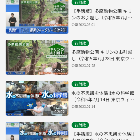
行財政
【手話版】多摩動物公園 キリ
ンのお引越し（令和5年7月28
日 東京ウィークリーニュース
公開
2023.08.01
02:20
No.91）
行財政
多摩動物公園 キリンのお引越
し（令和5年7月28日 東京ウィ
ークリーニュース No.91）
公開
2023.07.28
02:20
行財政
水の不思議を体験‼水の科学館
（令和5年7月14日 東京ウィー
クリーニュース No.89）
公開
2023.07.14
02:02
行財政
【手話版】水の不思議を体験‼