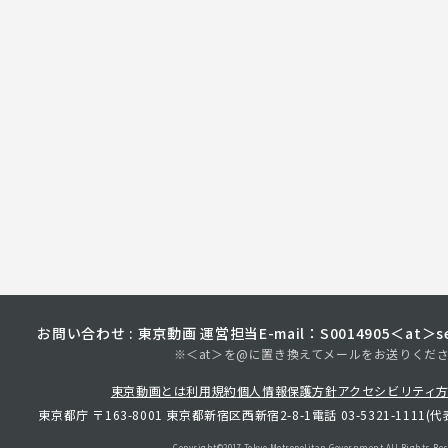
お問い合わせ : 東京動画 運営担当
E-mail：S0014905＜at＞sec
※＜at＞を@に置き換えてメールをお送りくだ
東京動画とは
利用規約
個人情報保護方針
アクセシビリティ
東京都庁 〒163-8001 東京都新宿区西新宿2-8-1
電話 03-5321-1111(代
Copyright©︎2017 Tokyo Metropolitan
Government.All Rights Res