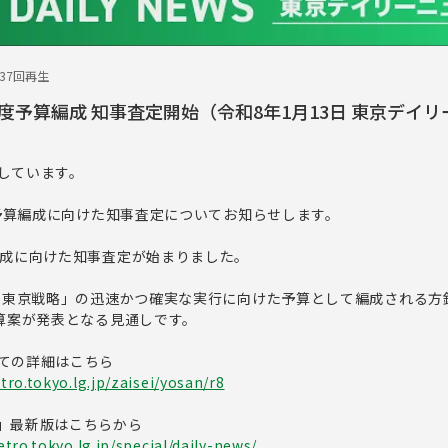
137回再生
度予算編成 知事査定開始（令和8年1月13日 東京デイリ
しています。
度予算編成に向けた知事査定についてお知らせします。
編成に向けた知事査定が始まりました。
50東京戦略」の迅速かつ確実な実行に向けた予算として編成される方
予算案が発表となる見通しです。
ての詳細はこちら
ro.tokyo.lg.jp/zaisei/yosan/r8
」最新版はこちらから
tro.tokyo.lg.jp/special/daily-news/