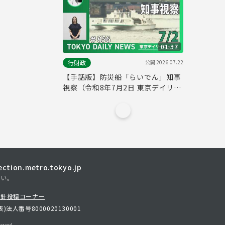
01:37
公開
2026.07.22
行財政
【手話版】防災船「らいでん」知事
視察（令和8年7月2日 東京デイリー
ニュース No.856）
tion.metro.tokyo.jp
さい。
方針
投稿コーナー
表)
法人番号8000020130001
erved.