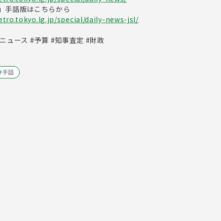
」手話版はこちらから
ro.tokyo.lg.jp/special/daily-news-jsl/
ュース #予算 #知事査定 #財政
#
手話