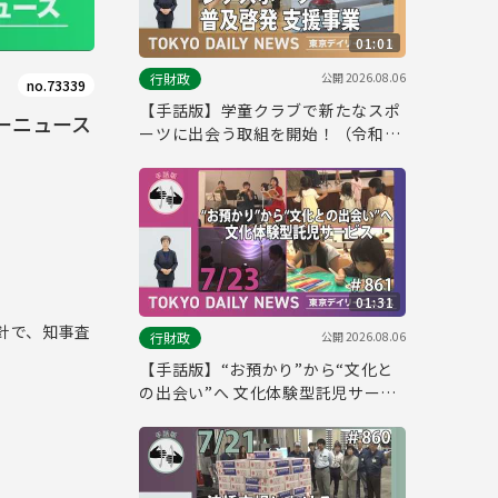
01:01
公開
2026.08.06
行財政
no.73339
【手話版】学童クラブで新たなスポ
ーニュース
ーツに出会う取組を開始！（令和8
年7月24日 東京デイリーニュース
No.862）
01:31
針で、知事査
公開
2026.08.06
行財政
【手話版】“お預かり”から“文化と
の出会い”へ 文化体験型託児サービ
ス（令和8年7月23日 東京デイリー
ニュース No.861）