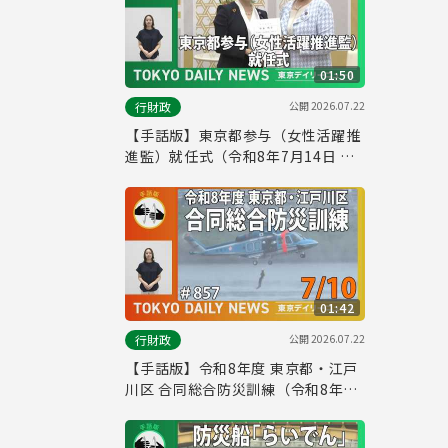
01:50
公開
2026.07.22
行財政
【手話版】東京都参与（女性活躍推
進監）就任式（令和8年7月14日 東
京デイリーニュース No.858）
01:42
公開
2026.07.22
行財政
【手話版】令和8年度 東京都・江戸
川区 合同総合防災訓練（令和8年7
月9日 東京デイリーニュース
No.857）