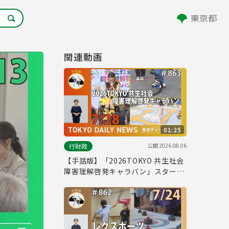
関連動画
01:25
公開
2026.08.06
行財政
【手話版】「2026TOKYO 共生社会
障害理解啓発キャラバン」スター
ト！（令和8年7月28日 東京デイリ
ーニュース No.863）