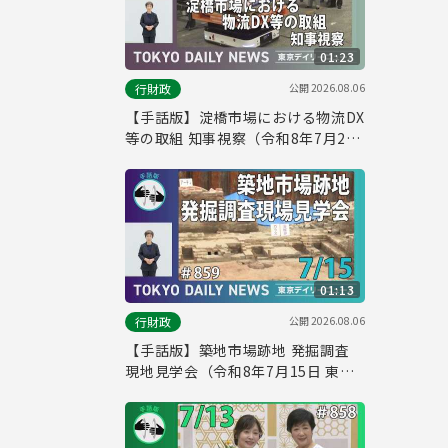
01:23
公開
2026.08.06
行財政
【手話版】淀橋市場における物流DX
等の取組 知事視察（令和8年7月21
日 東京デイリーニュース No.860）
01:13
公開
2026.08.06
行財政
【手話版】築地市場跡地 発掘調査
現地見学会（令和8年7月15日 東京
デイリーニュース No.859）