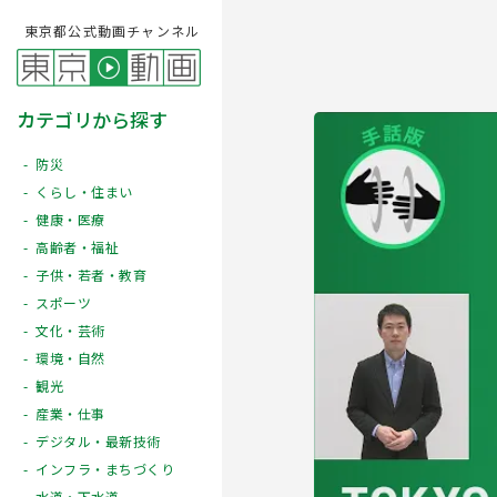
東京都公式動画チャンネル
カテゴリから探す
防災
くらし・住まい
健康・医療
高齢者・福祉
子供・若者・教育
スポーツ
文化・芸術
Play
環境・自然
観光
産業・仕事
デジタル・最新技術
インフラ・まちづくり
水道・下水道