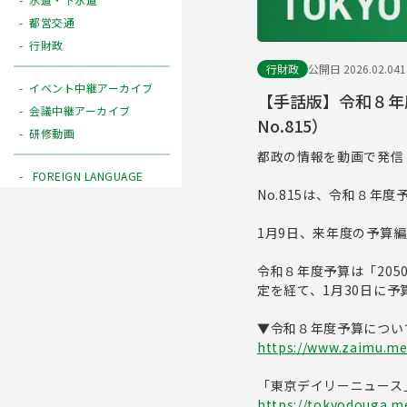
都営交通
行財政
行財政
公開日 2026.02.04
イベント中継アーカイブ
【手話版】令和８年
会議中継アーカイブ
No.815）
研修動画
都政の情報を動画で発信
FOREIGN LANGUAGE
No.815は、令和８年
1月9日、来年度の予算
令和８年度予算は「20
定を経て、1月30日に
▼令和８年度予算につい
https://www.zaimu.met
「東京デイリーニュース
https://tokyodouga.me