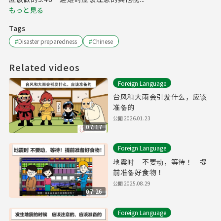
もっと見る
Tags
#
Disaster preparedness
#
Chinese
Related videos
Foreign Language
台风和大雨会引发什么，应该
准备的
公開
2026.01.23
07:17
Foreign Language
地震时 不要动，等待！ 提
前准备好食物！
公開
2025.08.29
07:26
Foreign Language