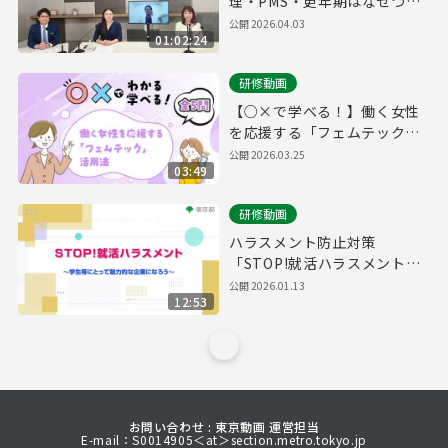
理・PMS・更年期はなぜつら
い？男女の健康課題を専門家
公開
2026.04.03
01:02:24
がわかりやすく解説！
研修動画
【○×で学べる！】働く女性
を応援する「フェムテック」
活用法
公開
2026.03.25
03:49
研修動画
ハラスメント防止対策
「STOP!就活ハラスメント～
学生等にとって魅力的な企業
公開
2026.01.13
12:53
になろう～」
お問い合わせ : 東京動画 運営担当
E-mail：S0014905＜at＞section.metro.tokyo.jp