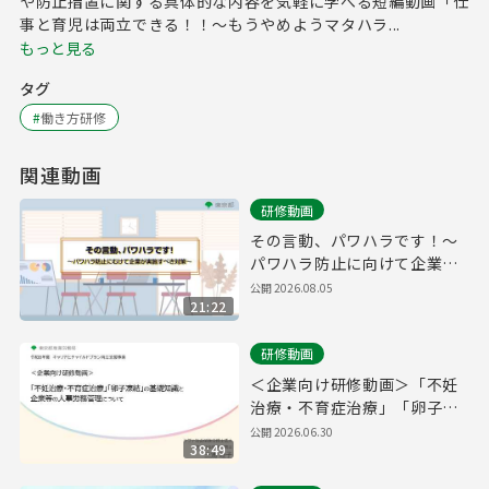
や防止措置に関する具体的な内容を気軽に学べる短編動画「仕
事と育児は両立できる！！～もうやめようマタハラ...
もっと見る
タグ
#
働き方研修
関連動画
研修動画
その言動、パワハラです！～
パワハラ防止に向けて企業が
実施すべき対策～
公開
2026.08.05
21:22
研修動画
＜企業向け研修動画＞「不妊
治療・不育症治療」「卵子凍
結」の基礎知識と企業等の人
公開
2026.06.30
38:49
事労務管理について