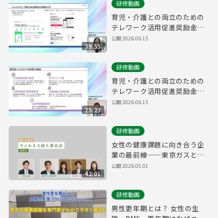
研修動画
育児・介護との両立のための
テレワーク活用促進奨励金
研修動画②
公開
2026.06.15
39:55
研修動画
育児・介護との両立のための
テレワーク活用促進奨励金
研修動画①
公開
2026.06.15
25:23
研修動画
女性の健康課題に向き合う企
業の最前線──東京ガスと
SAKURUGが語る、社内制度
公開
2026.05.01
42:01
改革・意識醸成の実例座談会
研修動画
男性更年期とは？ 女性の生