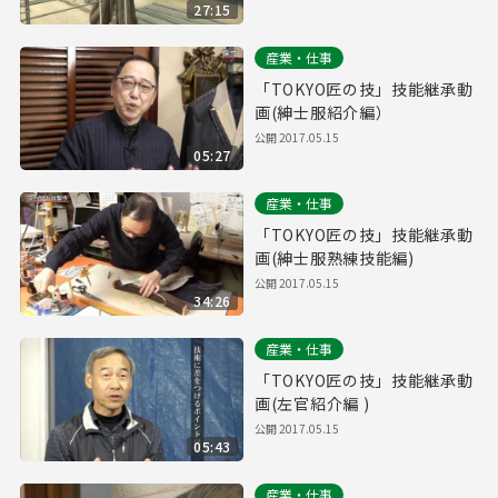
27:15
産業・仕事
「TOKYO匠の技」技能継承動
画(紳士服紹介編）
公開
2017.05.15
05:27
産業・仕事
「TOKYO匠の技」技能継承動
画(紳士服熟練技能編)
公開
2017.05.15
34:26
産業・仕事
「TOKYO匠の技」技能継承動
画(左官紹介編 )
公開
2017.05.15
05:43
産業・仕事