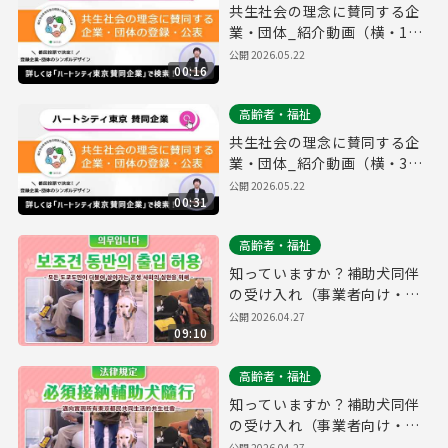
共生社会の理念に賛同する企
業・団体_紹介動画（横・15
秒ver.）
公開
2026.05.22
00:16
高齢者・福祉
共生社会の理念に賛同する企
業・団体_紹介動画（横・30
秒ver.）
公開
2026.05.22
00:31
高齢者・福祉
知っていますか？補助犬同伴
の受け入れ（事業者向け・普
及啓発用）（韓国語ver.）
公開
2026.04.27
09:10
高齢者・福祉
知っていますか？補助犬同伴
の受け入れ（事業者向け・普
及啓発用）（中国語ver.）
公開
2026.04.27