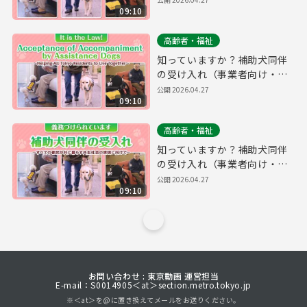
09:10
高齢者・福祉
知っていますか？補助犬同伴
の受け入れ（事業者向け・普
及啓発用）（英語ver.）
公開
2026.04.27
09:10
高齢者・福祉
知っていますか？補助犬同伴
の受け入れ（事業者向け・普
及啓発用）
公開
2026.04.27
09:10
お問い合わせ : 東京動画 運営担当
E-mail：S0014905＜at＞section.metro.tokyo.jp
※＜at＞を@に置き換えてメールをお送りください。