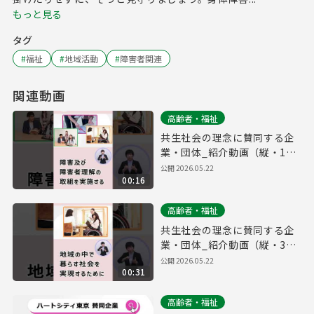
もっと見る
タグ
#
福祉
#
地域活動
#
障害者関連
関連動画
高齢者・福祉
共生社会の理念に賛同する企
業・団体_紹介動画（縦・15
秒ver.）
公開
2026.05.22
00:16
高齢者・福祉
共生社会の理念に賛同する企
業・団体_紹介動画（縦・30
秒ver.）
公開
2026.05.22
00:31
高齢者・福祉