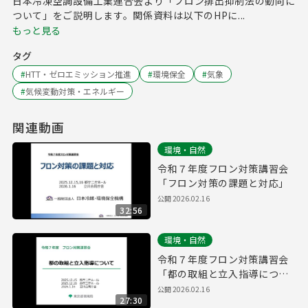
日本冷凍空調設備工業連合会より「フロン排出抑制法の動向に
ついて」をご説明します。関係資料は以下のHPに...
もっと見る
タグ
#
HTT・ゼロエミッション推進
#
環境保全
#
気象
#
気候変動対策・エネルギー
関連動画
環境・自然
令和７年度フロン対策講習会
「フロン対策の課題と対応」
公開
2026.02.16
32:56
環境・自然
令和７年度フロン対策講習会
「都の取組と立入指導につい
て」
公開
2026.02.16
27:30