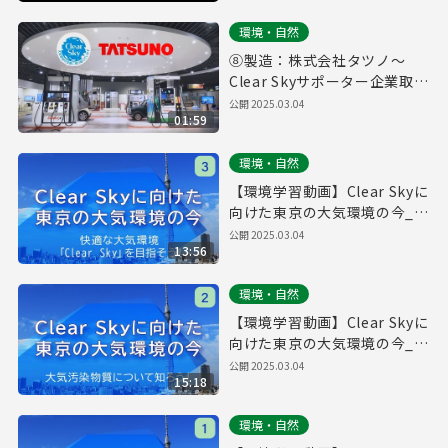
環境・自然
⑧製造：株式会社タツノ～
Clear Skyサポーター企業取組
紹介～
公開
2025.03.04
01:59
環境・自然
【環境学習動画】Clear Skyに
向けた東京の大気環境の今_③
快適な大気環境「Clear Sky」
公開
2025.03.04
13:56
を目指そう！
環境・自然
【環境学習動画】Clear Skyに
向けた東京の大気環境の今_②
大気汚染物質について知ろ
公開
2025.03.04
15:18
う！
環境・自然