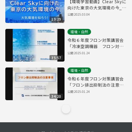
【環境学習動画】Clear Skyに
向けた東京の大気環境の今_①
大気環境を知ろう！
公開
2025.03.04
13:29
環境・自然
令和６年度フロン対策講習会
「冷凍空調機器 フロン対策
の課題と対応」
公開
2025.01.24
35:57
環境・自然
令和６年度フロン対策講習会
「フロン排出抑制法の注意事
項」
公開
2025.01.24
34:20